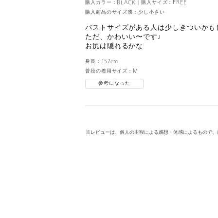
購入カラー：BLACK
｜
購入サイズ：FREE
購入商品のサイズ感：
少し小さい
バストサイズがある人は少しきついかも
ただ、かわいい〜です♩
お尻は隠れるかな
身長：
157cm
普段の着用サイズ：
M
参考になった
※レビューは、個人の主観による感想・体感によるもので、