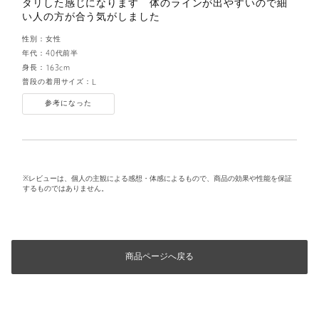
タリした感じになります 体のラインが出やすいので細
い人の方が合う気がしました
性別：
女性
年代：
40代前半
身長：
163cm
普段の着用サイズ：
L
参考になった
※レビューは、個人の主観による感想・体感によるもので、商品の効果や性能を保証
するものではありません。
商品ページへ戻る