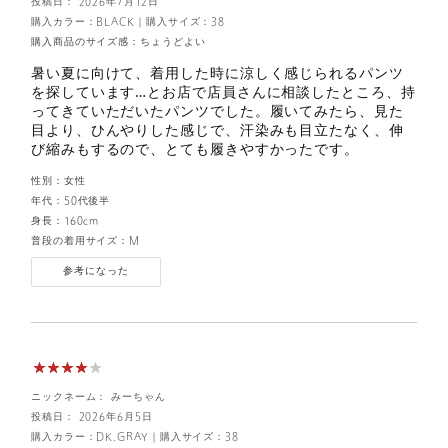
投稿日： 2026年7月12日
購入カラー：BLACK
｜
購入サイズ：38
購入商品のサイズ感：
ちょうどよい
暑い夏に向けて、着用した時に涼しく感じられるパンツ
を探しています…とお店で店員さんに相談したところ、持
ってきていただいたパンツでした。履いてみたら、見た
目より、ひんやりした感じで、汗染みも目立たなく、伸
び縮みもするので、とても履きやすかったです。
性別：
女性
年代：
50代後半
身長：
160cm
普段の着用サイズ：
M
参考になった
ニックネーム： みーちゃん
投稿日： 2026年6月5日
購入カラー：DK.GRAY
｜
購入サイズ：38