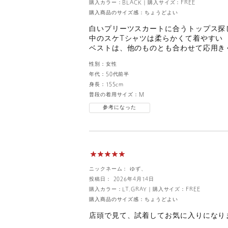
購入カラー：BLACK
｜
購入サイズ：FREE
購入商品のサイズ感：
ちょうどよい
白いプリーツスカートに合うトップス探
中のスケTシャツは柔らかくて着やすい
ベストは、他のものとも合わせて応用き
性別：
女性
年代：
50代前半
身長：
155cm
普段の着用サイズ：
M
参考になった
ニックネーム： ゆず、
投稿日： 2026年4月14日
購入カラー：LT.GRAY
｜
購入サイズ：FREE
購入商品のサイズ感：
ちょうどよい
店頭で見て、試着してお気に入りになり