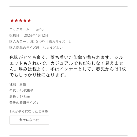
ニックネーム： Tarno
投稿日： 2026年1月12日
購入カラー：DK.GRAY
｜
購入サイズ：L
購入商品のサイズ感：
ちょうどよい
色味がとても良く、落ち着いた印象で着られます。シル
エットもきれいで、カジュアルでもだらしなく見えませ
ん。厚みは程よく、冬はインナーとして、春先からは1枚
でもしっかり様になります。
性別：
男性
年代：
40代後半
身長：
176cm
普段の着用サイズ：
L
1人が参考になったと回答
参考になった