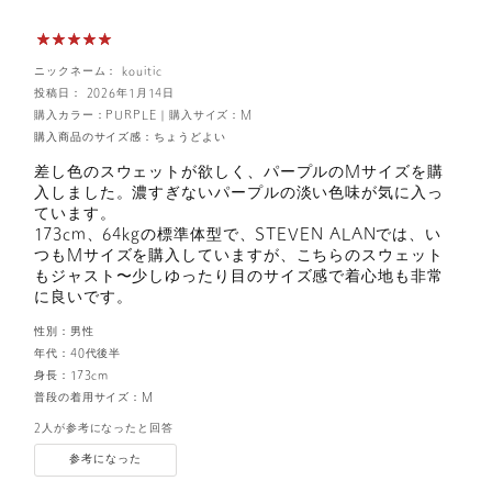
ニックネーム： kouitic
投稿日： 2026年1月14日
購入カラー：PURPLE
｜
購入サイズ：M
購入商品のサイズ感：
ちょうどよい
差し色のスウェットが欲しく、パープルのMサイズを購
入しました。濃すぎないパープルの淡い色味が気に入っ
ています。
173cm、64kgの標準体型で、STEVEN ALANでは、い
つもMサイズを購入していますが、こちらのスウェット
もジャスト〜少しゆったり目のサイズ感で着心地も非常
に良いです。
性別：
男性
年代：
40代後半
身長：
173cm
普段の着用サイズ：
M
2人が参考になったと回答
参考になった