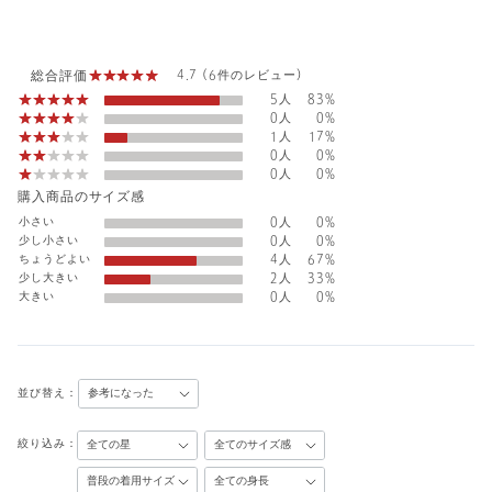
総合評価
4.7 (6件のレビュー)
5人
83%
0人
0%
1人
17%
0人
0%
0人
0%
購入商品のサイズ感
小さい
0人
0%
少し小さい
0人
0%
ちょうどよい
4人
67%
少し大きい
2人
33%
大きい
0人
0%
並び替え：
絞り込み：