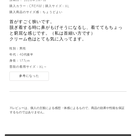
投稿日： 2026年3月7日
購入カラー：CREAM
｜
購入サイズ：XL
購入商品のサイズ感：
ちょうどよい
首がすごく狭いです。
脱ぎ着する時に鼻がもげそうになるし、着ててもちょっ
と窮屈な感じです。（私は首細い方です）
クリーム色はとても気に入ってます。
性別：
男性
年代：
40代後半
身長：
177cm
普段の着用サイズ：
XL～
参考になった
※レビューは、個人の主観による感想・体感によるもので、商品の効果や性能を保証
するものではありません。