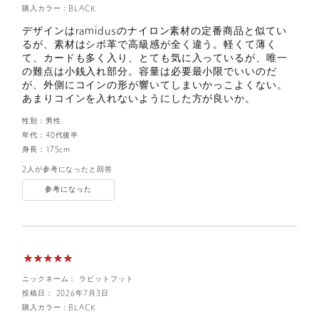
購入カラー：BLACK
デザインはramidusのナイロン素材の定番商品と似てい
るが、素材はシボ革で高級感が全く違う。軽くて薄く
て、カードも多く入り、とても気に入っているが、唯一
の難点は小銭入れ部分。容量は必要最小限でいいのだ
が、外側にコインの形が響いてしまいかっこよくない。
あまりコインを入れないようにした方が良いか。
性別：
男性
年代：
40代後半
身長：
175cm
2人が参考になったと回答
参考になった
ニックネーム： ラビットフット
投稿日： 2026年7月3日
購入カラー：BLACK