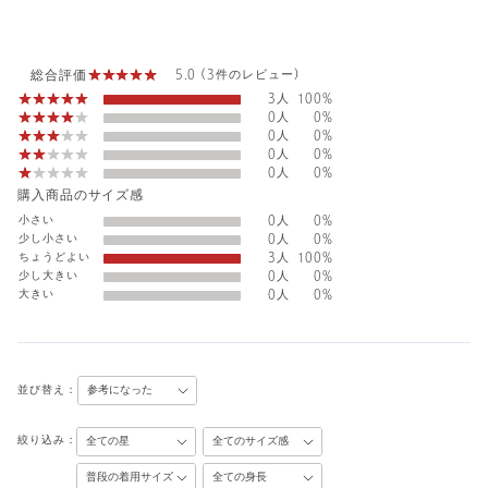
総合評価
5.0 (3件のレビュー)
3人
100%
0人
0%
0人
0%
0人
0%
0人
0%
購入商品のサイズ感
小さい
0人
0%
少し小さい
0人
0%
ちょうどよい
3人
100%
少し大きい
0人
0%
大きい
0人
0%
並び替え：
絞り込み：