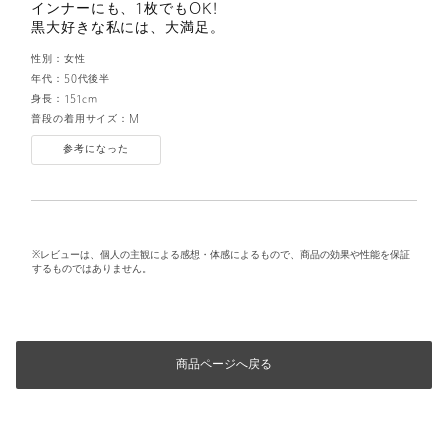
インナーにも、1枚でもOK!
黒大好きな私には、大満足。
性別：
女性
年代：
50代後半
身長：
151cm
普段の着用サイズ：
M
参考になった
※レビューは、個人の主観による感想・体感によるもので、商品の効果や性能を保証
するものではありません。
商品ページへ戻る