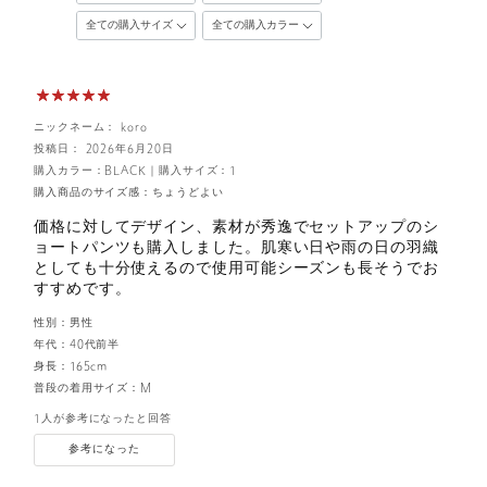
ニックネーム： koro
投稿日： 2026年6月20日
購入カラー：BLACK
｜
購入サイズ：1
購入商品のサイズ感：
ちょうどよい
価格に対してデザイン、素材が秀逸でセットアップのシ
ョートパンツも購入しました。肌寒い日や雨の日の羽織
としても十分使えるので使用可能シーズンも長そうでお
すすめです。
性別：
男性
年代：
40代前半
身長：
165cm
普段の着用サイズ：
M
1人が参考になったと回答
参考になった