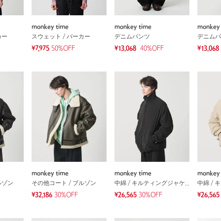
monkey time
monkey time
monkey 
カー
スウェット / パーカー
デニムパンツ
デニムパ
¥7,975
50%OFF
¥13,068
40
%OFF
¥13,068
monkey time
monkey time
monkey 
ルゾン
その他コート / ブルゾン
中綿 / キルティングジャケット
¥32,186
30%OFF
¥26,565
30%OFF
¥26,565