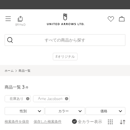
BRAND
すべての商品から探す
#オリジナル
ホーム
商品一覧
商品一覧
3
件
在庫あり
Arne Jacobsen
性別
カラー
価格
全カラー表示
検索条件を保存
保存した
検索条件