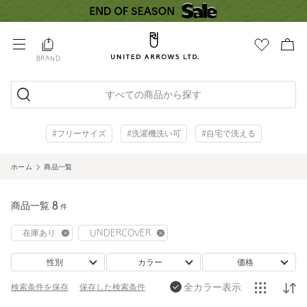
BRAND
すべての商品から探す
#フリーサイズ
#洗濯機洗い可
#自宅で洗える
ホーム
商品一覧
商品一覧
8
件
在庫あり
UNDERCOVER
性別
カラー
価格
全カラー表示
検索条件を保存
保存した
検索条件