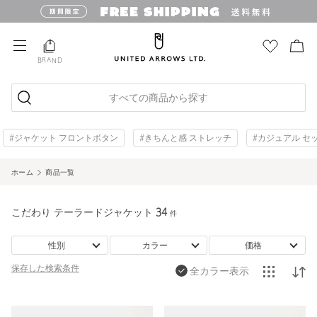
BRAND
すべての商品から探す
#ジャケット フロントボタン
#きちんと感 ストレッチ
#カジュアル セ
ホーム
商品一覧
こだわり テーラードジャケット
34
件
性別
カラー
価格
保存した
検索条件
全カラー表示