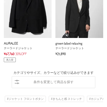
AURALEE
green label relaxing
テーラードジャケット
テーラードジャケット
¥67,760
30%OFF
¥21,890
再入荷
カテゴリやサイズ、カラーなどで絞り込みができます
条件を変更して商品を探す
#ジャケット フロントボタン
#きちんと感 ストレッチ
#カジュアル