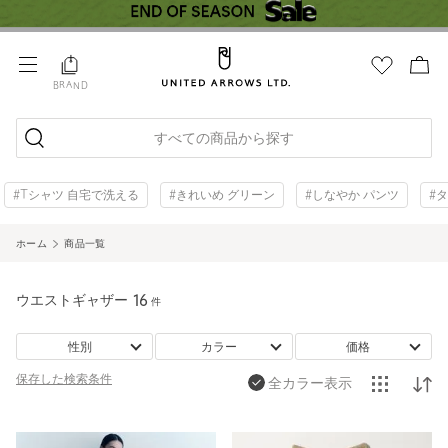
BRAND
すべての商品から探す
#Tシャツ 自宅で洗える
#きれいめ グリーン
#しなやか パンツ
#
ホーム
商品一覧
ウエストギャザー
16
件
性別
カラー
価格
保存した
検索条件
全カラー表示