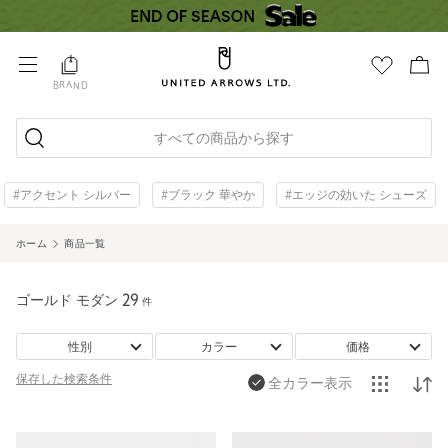
BRAND
すべての商品から探す
#アクセント シルバー
#ブラック 華やか
#エッジの効いた シューズ
ホーム
商品一覧
ゴールド モダン
29
件
性別
カラー
価格
保存した
検索条件
全カラー表示