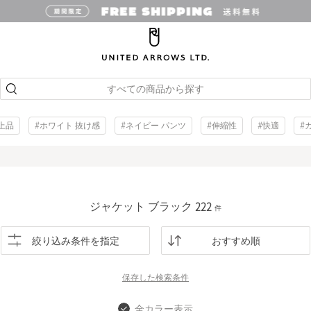
すべての商品から探す
上品
#ホワイト 抜け感
#ネイビー パンツ
#伸縮性
#快適
#
ジャケット ブラック
222
件
絞り込み条件を指定
おすすめ順
保存した
検索条件
全カラー表示