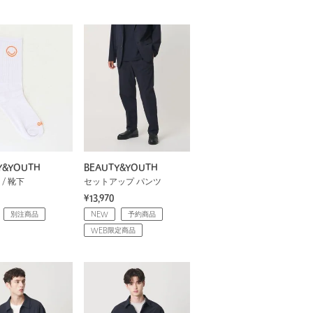
Y&YOUTH
BEAUTY&YOUTH
/ 靴下
セットアップ パンツ
¥13,970
別注商品
NEW
予約商品
WEB限定商品