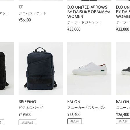
T.T
D.O UNITED ARROWS
D.O U
BY DAISUKE OBANA for
BY DAI
ケット
デニムジャケット
WOMEN
WOME
¥56,100
テーラードジャケット
テーラー
¥33,000
¥33,000
BRIEFING
hALON
hALON
ビジネスバッグ
スニーカー / スリッポン
スニーカ
¥49,500
¥26,400
¥26,400
再入荷
再入荷
品
別注商品