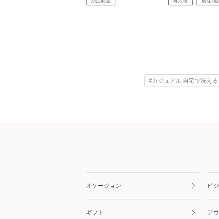
別注商品
再入荷
別注商
#カジュアル 自宅で洗える
オケージョン
ビジ
ギフト
アウ