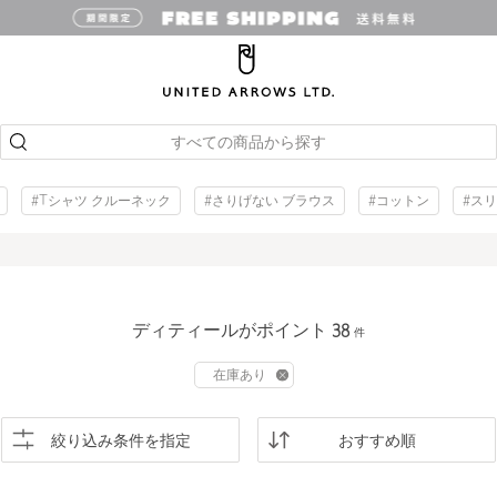
すべての商品から探す
#Tシャツ クルーネック
#さりげない ブラウス
#コットン
#ス
ディティールがポイント
38
件
在庫あり
絞り込み条件を指定
おすすめ順