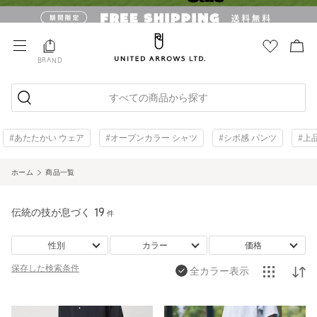
BRAND
すべての商品から探す
#あたたかい ウェア
#オープンカラー シャツ
#シボ感 パンツ
#上
ホーム
商品一覧
伝統の技が息づく
19
件
性別
カラー
価格
保存した
検索条件
全カラー表示