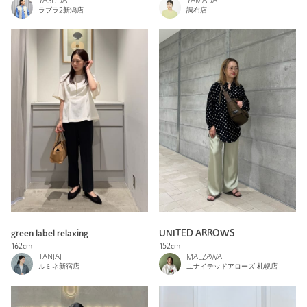
YASUDA
YAMADA
ラブラ2新潟店
調布店
green label relaxing
UNITED ARROWS
162cm
152cm
TANIAI
MAEZAWA
ルミネ新宿店
ユナイテッドアローズ 札幌店