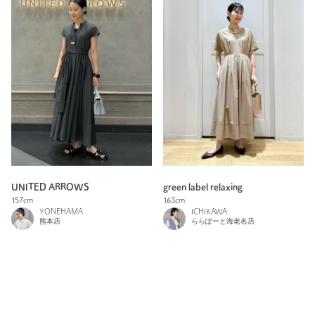
UNITED ARROWS
green label relaxing
157cm
163cm
YONEHAMA
ICHIKAWA
熊本店
ららぽーと海老名店