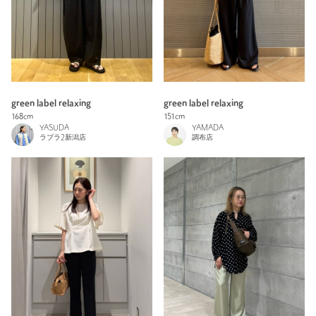
green label relaxing
green label relaxing
168cm
151cm
YASUDA
YAMADA
ラブラ2新潟店
調布店