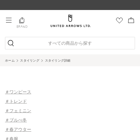
BRAND
すべての商品から探す
ホーム
スタイリング
スタイリング詳細
＃ワンピース
＃トレンド
＃フェミニン
＃ブルべ冬
＃春アウター
＃春服