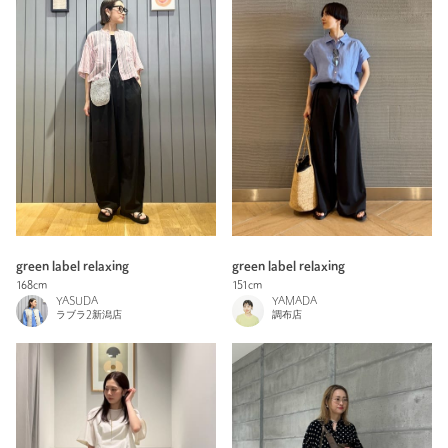
green label relaxing
green label relaxing
168cm
151cm
YASUDA
YAMADA
ラブラ2新潟店
調布店