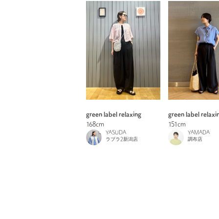
green label relaxing
green label relaxi
168cm
151cm
YASUDA
YAMADA
ラブラ2新潟店
調布店