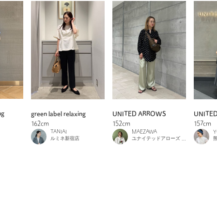
ng
green label relaxing
UNITED ARROWS
UNITE
162cm
152cm
157cm
TANIAI
MAEZAWA
Y
ルミネ新宿店
ユナイテッドアローズ 札幌店