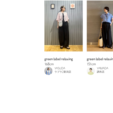
green label relaxing
green label relaxi
168cm
151cm
YASUDA
YAMADA
ラブラ2新潟店
調布店