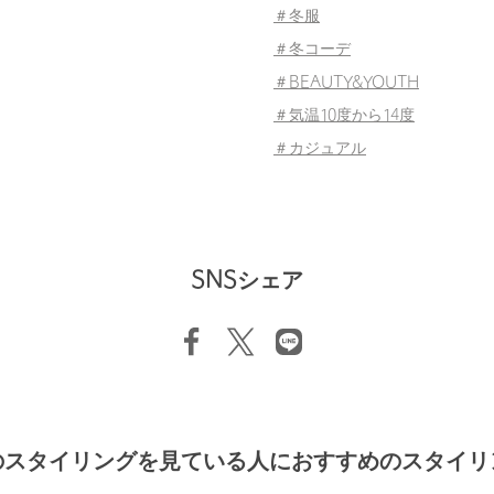
＃冬服
＃冬コーデ
＃BEAUTY&YOUTH
＃気温10度から14度
＃カジュアル
SNSシェア
のスタイリングを見ている人におすすめのスタイリ