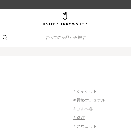
すべての商品から探す
＃ジャケット
＃骨格ナチュラル
＃ブルべ冬
＃別注
＃スウェット