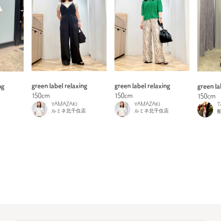
green label relaxing
green label relaxing
ng
green la
150cm
150cm
150cm
YAMAZAKI
YAMAZAKI
T
ルミネ北千住店
ルミネ北千住店