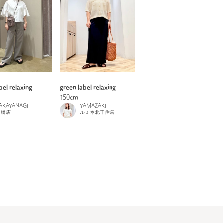
bel relaxing
green label relaxing
150cm
AKAYANAGI
YAMAZAKI
船橋店
ルミネ北千住店