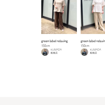
green label relaxing
green label relaxi
150cm
150cm
KUMADA
KUMADA
船橋店
船橋店