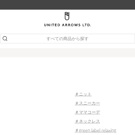
すべての商品から探す
＃ニット
＃スニーカー
＃ママコーデ
＃ネックレス
＃green label relaxing