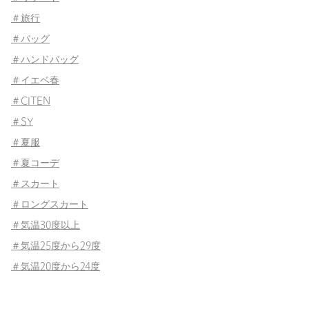
＃旅行
＃バッグ
＃ハンドバッグ
＃イエベ春
＃CITEN
＃SY
＃夏服
＃夏コーデ
＃スカート
＃ロングスカート
＃気温30度以上
＃気温25度から29度
＃気温20度から24度