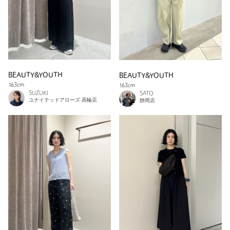
BEAUTY&YOUTH
BEAUTY&YOUTH
163cm
163cm
SUZUKI
SATO
ユナイテッドアローズ 高輪店
静岡店