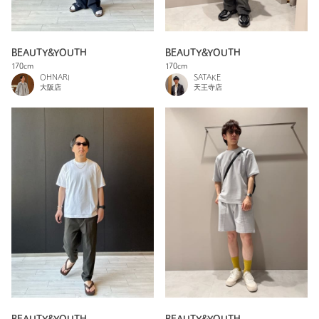
BEAUTY&YOUTH
BEAUTY&YOUTH
170cm
170cm
OHNARI
SATAKE
大阪店
天王寺店