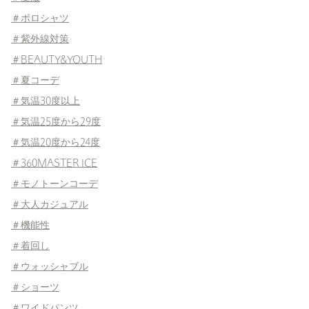
＃ポロシャツ
＃紫外線対策
＃BEAUTY&YOUTH
＃夏コーデ
＃気温30度以上
＃気温25度から29度
＃気温20度から24度
＃360MASTER ICE
＃モノトーンコーデ
＃大人カジュアル
＃機能性
＃着回し
＃ウォッシャブル
＃ショーツ
＃ワイドパンツ