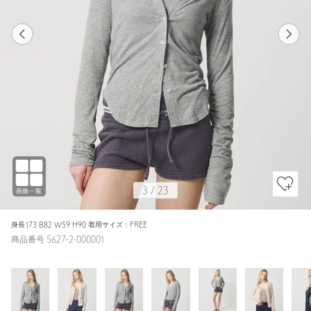
1
23
3
23
MD.GRAY / FREE
MD.GRAY
160cm
3
/
23
身長173 B82 W59 H90 着用サイズ：FREE
商品番号 5627-2-000001