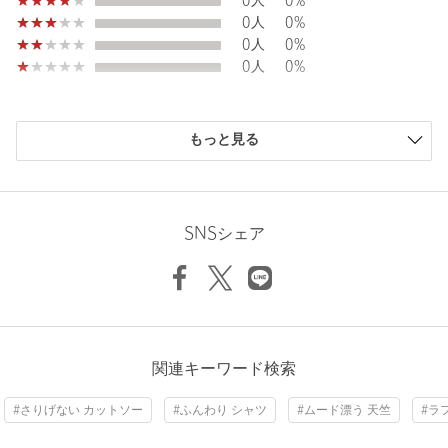
0人
0%
0人
0%
返品
対象商品
返品等について
0人
0%
裾上げ
対象外商品
裾上げについて
0人
0%
タイプ
WOMEN
購入商品のサイズ感
カテゴリー
トップス
|
シャツ / ブラウス
もっと見る
小さい
0人
0%
サイズ
FREE
少し小さい
0人
0%
ちょうどよい
5人
100%
再生繊維(セルロース)65％ コットン28％ ポリウレ
素材
タン7％
少し大きい
0人
0%
SNSシェア
大きい
0人
0%
洗濯表示
手洗い可
洗濯表示について
原産国
日本製
商品番号
5627-2-000001
ニックネーム： m
関連キーワード検索
投稿日： 2026年7月4日
#さりげない カットソー
#ふんわり シャツ
#ムード漂う 天竺
#ラ
購入カラー：NATURAL
｜
購入サイズ：FREE
購入商品のサイズ感：
ちょうどよい