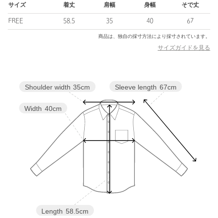
ックスと合わせればクリーンで洗練された印象に。
サイズ
着丈
肩幅
身幅
そで丈
ショーツと合わせたヘルシーなスタイリングもおすすめです。
FREE
58.5
35
40
67
シンプルながらラインの美しさが引き立ち、どんなボトムともバ
ランスよくまとまる一着。
商品は、独自の採寸方法により採寸されています。
サイズガイドを見る
============================
裏地：なし
透け感：あり
Sleeve length
67cm
Shoulder width
35cm
伸縮：あり
光沢感：なし
ケア方法：手洗い可
Width
40cm
============================
＜ATTISESSION（アティセッション）＞
可憐さと自立心のある現代女性のためのワードローブをコンセプ
トに掲げた＜ATTISESSION＞。
ブランド名は、Attitude（態度）とObsession（執着）という二つ
の異なる概念を組みあわせた造語。
強い態度や姿勢と同時に熱狂的な執着心を象徴し、夢中になる意
欲を結び付けた表現。
「BASIC」、「CLASSIC」、「ROMANTIC」、「COUNTER
Length
58.5cm