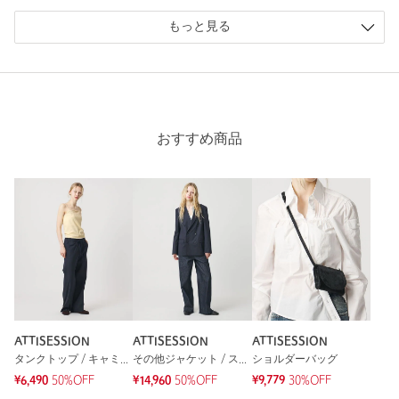
ニックネーム： よこ
もっと見る
投稿日： 2026年6月3日
購入カラー：NATURAL
｜
購入サイズ：FREE
購入商品のサイズ感：
ちょうどよい
スタッフさんが着用されてて一目惚れで購入しました！日焼け
おすすめ商品
が嫌なので、こういう薄手の長袖を探していました。冷房対策
にもなります！！
性別：
女性
年代：
40代後半
身長：
160cm
普段の着用サイズ：
M
1人が参考になったと回答
参考になった
ATTISESSION
ATTISESSION
ATTISESSION
タンクトップ / キャミソール
その他ジャケット / スーツ / セットアップ
ショルダーバッグ
¥6,490
50%OFF
¥14,960
50%OFF
¥9,779
30%OFF