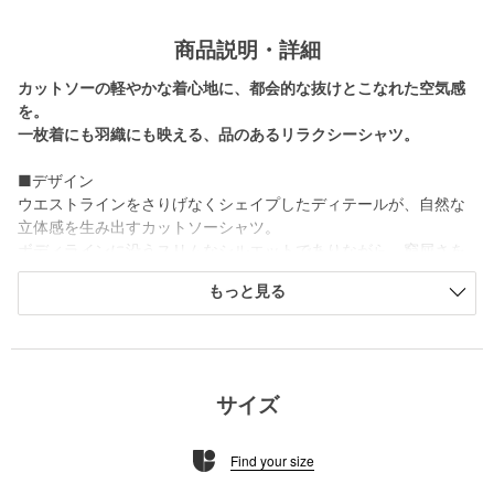
商品説明・詳細
カットソーの軽やかな着心地に、都会的な抜けとこなれた空気感
を。
一枚着にも羽織にも映える、品のあるリラクシーシャツ。
■デザイン
ウエストラインをさりげなくシェイプしたディテールが、自然な
立体感を生み出すカットソーシャツ。
ボディラインに沿うスリムなシルエットでありながら、窮屈さを
感じさせないバランスが魅力です。
もっと見る
ラフな素材感を活かしつつ、どこか都会的な印象に仕上がるデザ
インで、日常にすっと馴染みながらも洗練されたムードを演出。
一枚ではもちろん、軽い羽織りとしても活躍します。
■素材
サイズ
ふんわりとしたやわらかなタッチのベア天竺素材を使用。
Find your size
■コーディネート
デニムでカジュアルダウンすれば抜け感のあるスタイルに、スラ