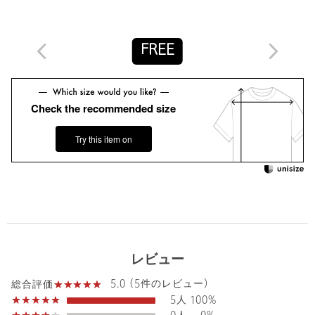
ATTITUDE（UNDER GROUND）」の4つの要素を軸に、ミレニ
アル、 Z世代に向けたスタイルを提案します。
FREE
【注意事項】
※商品に「取り扱い上の注意書き」、「洗濯表示」がございます
場合は、使用前に必ずご確認ください。
※商品画像は、光の当たり具合やパソコンなどの閲覧環境によ
Check the recommended size
り、実際の色味と異なって見える場合がございます。あらかじめ
ご了承ください。
Try this item on
※商品の色味の目安は、商品単体の画像をご参照ください。
※画像の商品はサンプルです。
店舗へお問い合わせの際は、全国のATTISESSION各店舗まで下記
の品名/品番をお申し付けください。
品名：ATT CEL/C/PU JSY SHT 品番：56272000001
レビュー
商品詳細
5.0 (5件のレビュー)
総合評価
5人
100%
注文キャンセル
対象商品