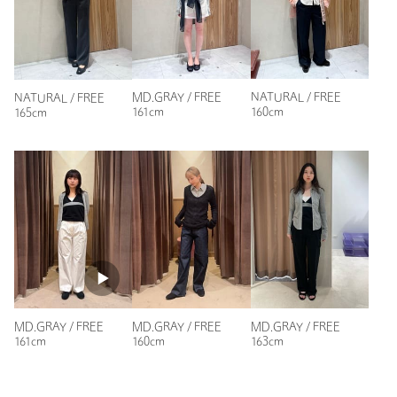
購入カラー：NATURAL
｜
購入サイズ：FREE
購入商品のサイズ感：
ちょうどよい
最初買って肌触り、シルエットが良くて2色目も購入しまし
た。タイトめですが、ストレッチ感があるので窮屈感なく、綺
MD.GRAY / FREE
NATURAL / FREE
NATURAL / FREE
麗に着こなせます。腰にくびれもあるのでスタイル良く見えま
161cm
160cm
165cm
す。着丈は長めですがサイドだけ切り込み？あるので横から見
ると足長効果もあり、買ってよかったです！
性別：
女性
年代：
30代後半
身長：
160cm
普段の着用サイズ：
S
1人が参考になったと回答
参考になった
MD.GRAY / FREE
MD.GRAY / FREE
MD.GRAY / FREE
161cm
160cm
163cm