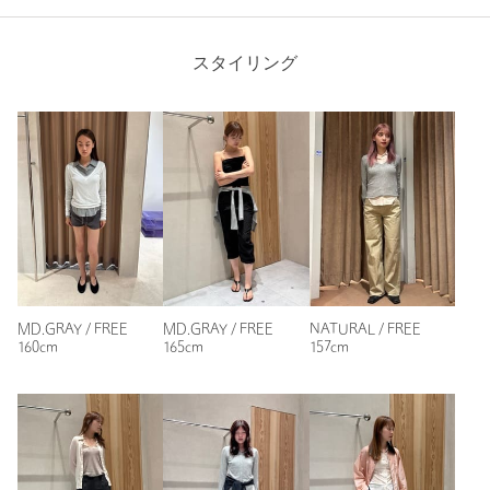
体に程よくフィットするシルエットで、すっきり女性らしく着
られます。
スタイリング
ボタンを閉めてトップスとして着ても可愛いですし、軽い羽織
りとしても使えるので着回しできそうです！
性別：
女性
年代：
20代後半
身長：
160cm
普段の着用サイズ：
M
1人が参考になったと回答
参考になった
MD.GRAY / FREE
MD.GRAY / FREE
NATURAL / FREE
160cm
165cm
157cm
ニックネーム： r.a
投稿日： 2026年7月3日