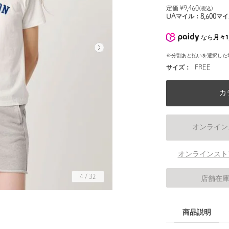
定価 ¥
9,460
(税込)
UAマイル：
8,600
マイ
なら
月々1
※分割あと払いを選択した
サイズ：
FREE
カ
オンライン
オンラインスト
4
/
32
店舗在
商品説明