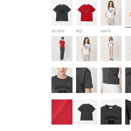
DK.GRAY
RED
WHITE