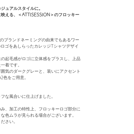
カジュアルスタイルに。
える、＜ATTISESSION＞のフロッキー
ON＞のブランドネーミングの由来でもあるワー
N”のロゴをあしらったカレッジTシャツデザイ
はの起毛感がロゴに立体感をプラスし、上品
た一着です。
雰囲気のダークグレーと、装いにアクセント
2色をご用意。
ラフな風合いに仕上げました。
のみ、加工の特性上、フロッキーロゴ部分に
クな色ムラが見られる場合がございます。
ください。