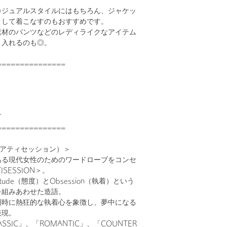
カジュアルスタイルにはもちろん、ジャケッ
として着こなすのもおすすめです。
素材のパンツなどのレディライクなアイテム
り入れるのも◎。
===============
可
===============
ON（アティセッション）＞
ある現代女性のためのワードローブをコンセ
SESSION＞。
tude（態度）とObsession（執着）という
を組みあわせた造語。
同時に熱狂的な執着心を象徴し、夢中になる
表現。
ASSIC」、「ROMANTIC」、「COUNTER