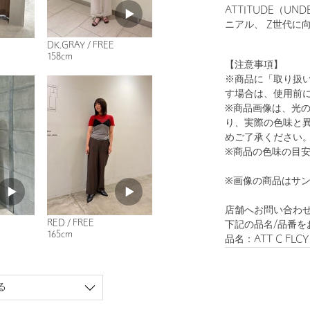
ATTITUDE（U
ニアル、 Z世代に
DK.GRAY / FREE
158cm
【注意事項】
※商品に「取り扱
す場合は、使用前
※商品画像は、光
り、実際の色味と
めご了承ください
※商品の色味の目
※画像の商品はサ
店舗へお問い合わせの
RED / FREE
下記の品名/品番を
165cm
品名：ATT C FLCY
る