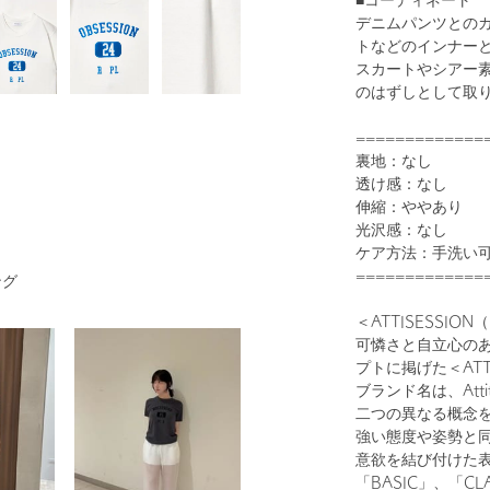
■コーディネート
デニムパンツとの
トなどのインナー
スカートやシアー
のはずしとして取
1
32
=============
裏地：なし
透け感：なし
伸縮：ややあり
光沢感：なし
ケア方法：手洗い
=============
ング
＜ATTISESSI
可憐さと自立心の
DK.GRAY
プトに掲げた＜ATTI
ブランド名は、Atti
二つの異なる概念
強い態度や姿勢と
意欲を結び付けた
「BASIC」、「CL