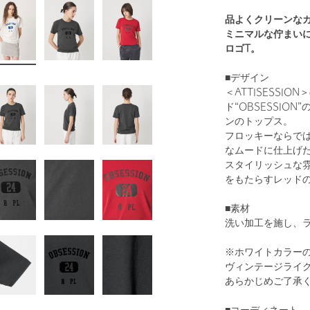
品よくクリーンな
ミニマルな佇まいに映
ロゴT。
■デザイン
＜ATTISESSI
ド“OBSESSIO
ンのトップス。
フロッキーならで
なムードに仕上げ
スタイリッシュな
をもたらすレッドの
■素材
洗い加工を施し、
※ホワイトカラー
ヴィンテージライ
あらかじめご了承