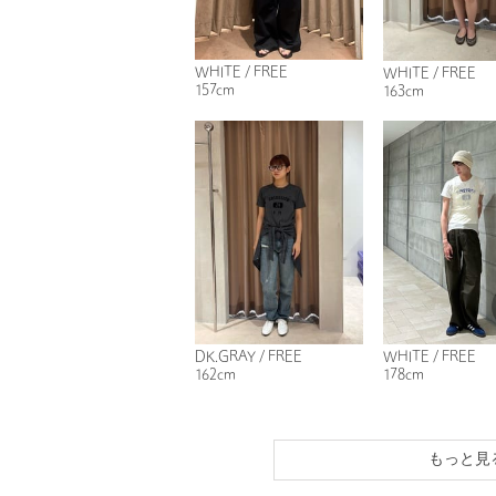
WHITE / FREE
WHITE / FREE
157cm
163cm
DK.GRAY / FREE
WHITE / FREE
162cm
178cm
もっと見