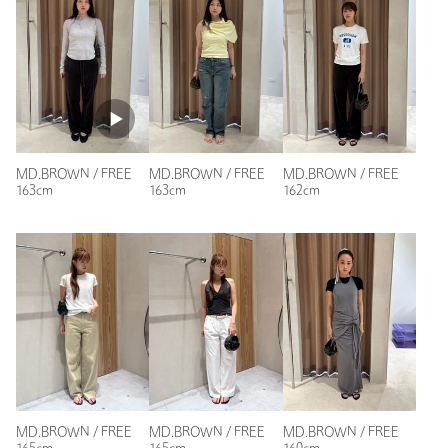
注文キャンセル
対象商品
返品
対象商品
返品等について
裾上げ
対象外商品
裾上げについて
タイプ
WOMEN
カテゴリー
バッグ
|
ショルダーバッグ
MD.BROWN / FREE
MD.BROWN / FREE
MD.BROWN / FREE
サイズ
FREE
163cm
163cm
162cm
素材
洗濯表示
-
洗濯表示について
商品番号
5632-3-000009
MD.BROWN / FREE
MD.BROWN / FREE
MD.BROWN / FREE