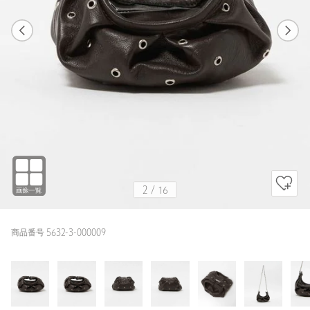
1
16
2
16
MD.BROWN / FREE
MD.BROWN
163cm
2
/
16
商品番号 5632-3-000009