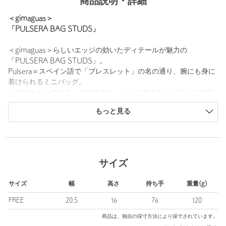
商品説明・詳細
＜gimaguas＞
「PULSERA BAG STUDS」
＜gimaguas＞らしいエッジの効いたディテールが魅力の
「PULSERA BAG STUDS」。
Pulsera＝スペイン語で「ブレスレット」の名の通り、腕にも身に
着けられるミニバッグ。
シグネチャーのスタッズが施され、ハードすぎないバランスでア
クセサリー感覚で取り入れられる。
もっと見る
コンパクトなサイズながら存在感があり、シンプルなスタイリン
グにモードなアクセントを添えるアイテムです。
■メーカー品番：RWS2616135
サイズ
＜gimaguas（ギマガス）＞
双子の姉妹でビジネスパートナーであるクラウディアとサヤナに
サイズ
幅
高さ
持ち手
重量(g)
よって2018年に設立されたブランド＜gimaguas＞。
コレクションの多くは、ラジャスタン州やフォルメンテラ島な
FREE
20.5
16
76
120
ど、気候の良い地域から素材を調達し、尊敬するアーティストや
商品は、独自の採寸方法により採寸されています。
職人と服作りを行っています。