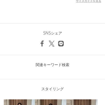
サイズガイドを見る
そんな多様性がヒントとなり、気楽なシルエット、特注プリン
ト、テクニカルニットウェア、工芸品にインスパイアされたディ
テールに焦点を当て、楽しいひと時の為に作られています。
全ての製品は、二人の故郷であるバルセロナでデザインされてお
り、そのほとんどがスペインで誇りをもって作られています。
【注意事項】
SNSシェア
※商品に「取り扱い上の注意書き」、「洗濯表示」がございます
場合は、使用前に必ずご確認ください。
※商品画像は、光の当たり具合やパソコンなどの閲覧環境によ
り、実際の色味と異なって見える場合がございます。あらかじめ
ご了承ください。
※商品の色味の目安は、商品単体の画像をご参照ください。
関連キーワード検索
店舗へお問い合わせの際は、全国のATTISESSION各店舗まで下記
の品名/品番をお申し付けください。
品名：ATT GG PULSERA BAG STUDS 品番：56323000009
スタイリング
商品詳細