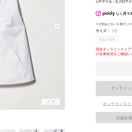
UAマイル：
8,700
マイ
なら
月々3
※分割あと払いを選択した
サイズ：
XS
SOLD OUT
現在オンラインストア
の在庫状況をご確認い
オンライン
2
/
9
オンラインスト
店舗在