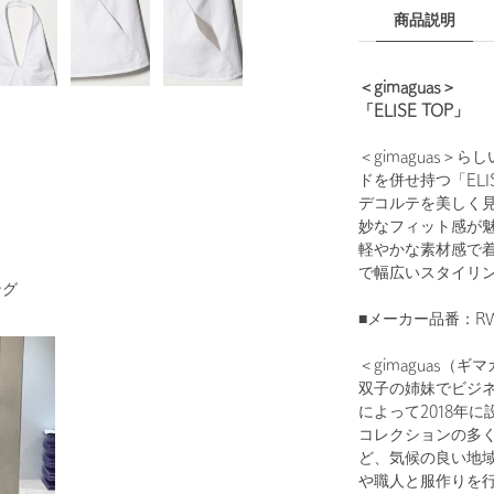
商品説明
＜gimaguas＞
「ELISE TOP」
＜gimaguas
ドを併せ持つ「ELIS
デコルテを美しく
妙なフィット感が
軽やかな素材感で
で幅広いスタイリ
ング
■メーカー品番：RWS2
＜gimaguas（ギ
双子の姉妹でビジ
によって2018年に
コレクションの多
ど、気候の良い地
や職人と服作りを