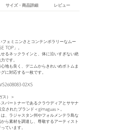
サイズ・商品詳細
レビュー
＞らしいフェミニンさとコンテンポラリーなムー
E TOP」。
見せるネックラインと、体に沿いすぎない絶
魅力です。
着心地も良く、デニムからきれいめボトムま
ングに対応する一枚です。
608083-02XS
マガス）＞
ネスパートナーであるクラウディアとサヤナ
設立されたブランド＜gimaguas＞。
くは、ラジャスタン州やフォルメンテラ島な
域から素材を調達し、尊敬するアーティスト
行っています。