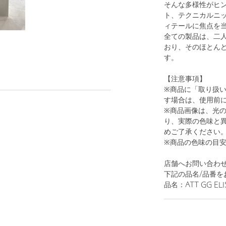
そんな多様性がヒ
ト、テクニカルニ
ィテールに焦点を
全ての製品は、二
おり、そのほとん
す。
1
9
【注意事項】
※商品に「取り扱
す場合は、使用前
※商品画像は、光
り、実際の色味と
めご了承ください
※商品の色味の目
店舗へお問い合わせの
WHITE
下記の品名/品番を
品名：ATT GG ELIS