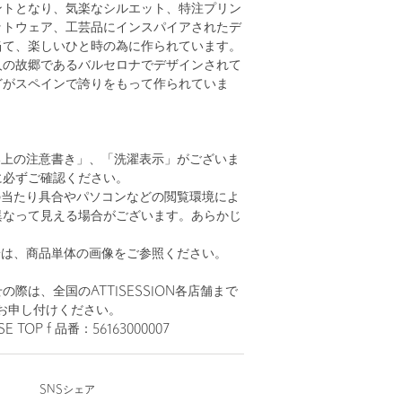
ントとなり、気楽なシルエット、特注プリン
ットウェア、工芸品にインスパイアされたデ
当て、楽しいひと時の為に作られています。
人の故郷であるバルセロナでデザインされて
どがスペインで誇りをもって作られていま
い上の注意書き」、「洗濯表示」がございま
に必ずご確認ください。
の当たり具合やパソコンなどの閲覧環境によ
異なって見える場合がございます。あらかじ
。
安は、商品単体の画像をご参照ください。
際は、全国のATTISESSION各店舗まで
お申し付けください。
E TOP f 品番：56163000007
SNSシェア