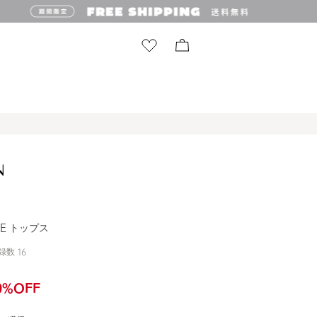
ISE トップス
録数
16
0
%OFF