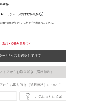
ル獲得
,496円
から。分割手数料無料
場合の最低金額です。送料等手数料は含みません。
、返品・交換対象外です
ラー/サイズを選択して注文
ストアからお取り置き（送料無料）
アからお取り置き（送料無料）について
身長170 B73 W58 H89 着用サイズ：FR
庫
お気に入りに追加
52