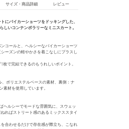
サイズ・商品詳細
レビュー
ートにバイカーショーツをドッキングした、
ON＞らしいコンテンポラリーなミニスカート。
パンコールと、ヘルシーなバイカーショーツ
夏シーズンの軽やかさを着こなしにプラスし
ず1枚で完結できるのもうれしいポイント。
ル、ポリエステルベースの素材、裏側：ナ
タン素材を使用しています。
ればヘルシーでモードな雰囲気に、スウェッ
重ねればストリート感のあるミックススタイ
スを合わせるだけで存在感が際立ち、こなれ