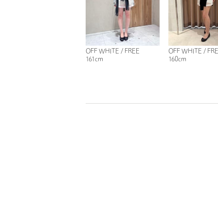
OFF WHITE / FREE
OFF WHITE / FR
161cm
160cm