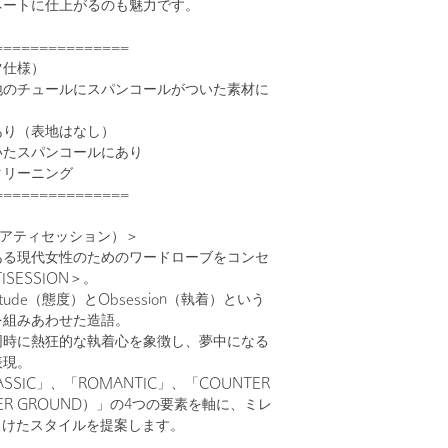
ネートに仕上がるのも魅力です。
===============
ツ仕様）
地のチュールにスパンコールがついた素材に
あり（表地はなし）
いたスパンコールにあり
クリーニング
===============
ON（アティセッション）＞
ある現代女性のためのワードローブをコンセ
SESSION＞。
tude（態度）とObsession（執着）という
を組みあわせた造語。
同時に熱狂的な執着心を象徴し、夢中になる
表現。
ASSIC」、「ROMANTIC」、「COUNTER
NDER GROUND）」の4つの要素を軸に、ミレ
向けたスタイルを提案します。