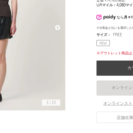
定価 ¥
14,960
(税込)
UAマイル：
4,080
マイ
なら
月々1
※分割あと払いを選択した
サイズ：
FREE
NEW
※アウトレット商品は
カ
オンライン
3
/
23
オンラインスト
身長170 B73 W58 H89
店舗在