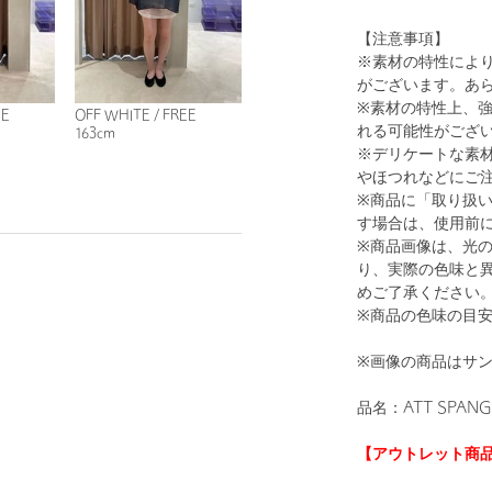
【注意事項】
※素材の特性によ
がございます。あ
※素材の特性上、
EE
OFF WHITE / FREE
れる可能性がござ
163cm
※デリケートな素
やほつれなどにご
※商品に「取り扱
す場合は、使用前
※商品画像は、光
り、実際の色味と
めご了承ください
※商品の色味の目
※画像の商品はサ
品名：ATT SPANGL
【アウトレット商