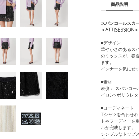
商品説明
スパンコールスカ
＜ATTISESSI
■デザイン
華やかさのあるス
のミックスが、春
ます。
インナーを気にせ
■素材
表側： スパンコー
イロン×ポリウレ
■コーディネート
Tシャツを合わせ
トやフーディーを
ルが完成します。
シンプルなトップ