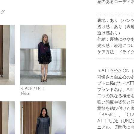
感のあるコーディ
ング
=============
裏地：あり（パン
透け感：あり（表
透け感あり）
1
23
伸縮：裏地にやや
光沢感：表地につ
ケア方法：ドライ
=============
＜ATTISESSI
可憐さと自立心の
プトに掲げた＜ATTI
BLACK / FREE
ブランド名は、Atti
146cm
二つの異なる概念
OFF WHITE
強い態度や姿勢と
意欲を結び付けた
「BASIC」、「CL
ATTITUDE（U
ニアル、 Z世代に