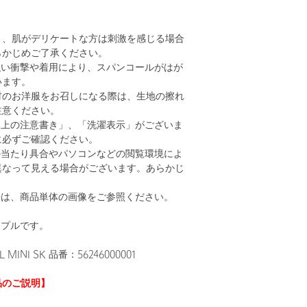
り、肌がデリケートな方は刺激を感じる場合
らかじめご了承ください。
強い衝撃や着用により、スパンコールがはが
います。
材のお洋服をお召しになる際は、生地の擦れ
注意ください。
い上の注意書き」、「洗濯表示」がございま
に必ずご確認ください。
の当たり具合やパソコンなどの閲覧環境によ
異なって見える場合がございます。あらかじ
。
安は、商品単体の画像をご参照ください。
ンプルです。
 MINI SK 品番：56246000001
品のご説明】