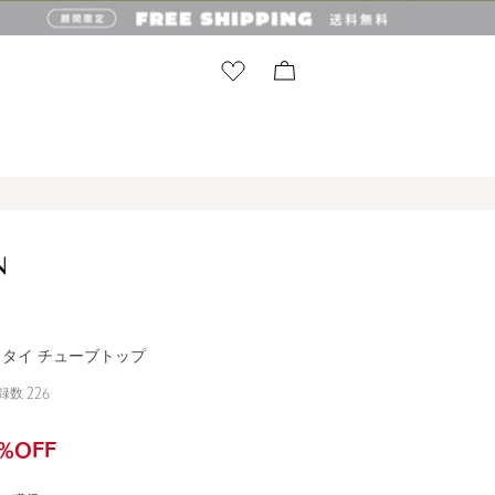
N＞タイ チューブトップ
録数
226
%OFF