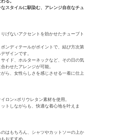
変わる。
ンなスタイルに馴染む、アレンジ自在なチュ
さりげないアクセントを効かせたチューブト
リボンディテールがポイントで、結び方次第
るデザインです。
、サイド、ホルターネックなど、その日の気
に合わせたアレンジが可能。
ながら、女性らしさを感じさせる一着に仕上
ナイロン×ポリウレタン素材を使用。
ィットしながらも、快適な着心地を叶えま
るのはもちろん、シャツやカットソーの上か
のもおすすめ。