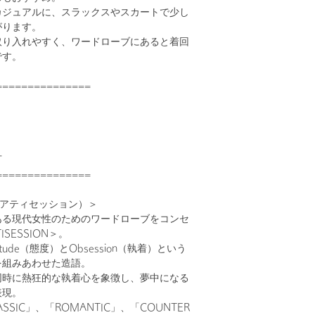
カジュアルに、スラックスやスカートで少し
がります。
取り入れやすく、ワードローブにあると着回
です。
===============
可
===============
ON（アティセッション）＞
ある現代女性のためのワードローブをコンセ
SESSION＞。
tude（態度）とObsession（執着）という
を組みあわせた造語。
同時に熱狂的な執着心を象徴し、夢中になる
表現。
ASSIC」、「ROMANTIC」、「COUNTER