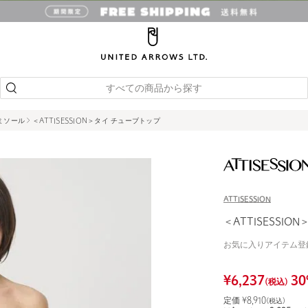
すべての商品から探す
ャミソール
＜ATTISESSION＞タイ チューブトップ
ATTISESSION
＜ATTISESSIO
お気に入りアイテム登
¥
6,237
30
(税込)
定価 ¥
8,910
(税込)