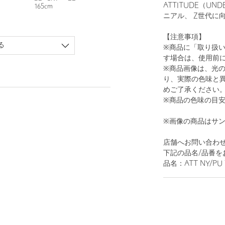
ATTITUDE（U
165cm
ニアル、 Z世代に
【注意事項】
る
※商品に「取り扱
す場合は、使用前
※商品画像は、光
り、実際の色味と
めご了承ください
※商品の色味の目
※画像の商品はサ
店舗へお問い合わせの
下記の品名/品番を
品名：ATT NY/PU 