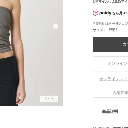
UAマイル：
2,835
マイ
なら
月々1
※分割あと払いを選択した
サイズ：
FREE
カ
オンライン
オンラインスト
店舗在
3
/
18
商品説明