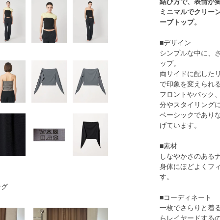
結び方で、表情が
ミニマルでクリー
ーブトップ。
■デザイン
シンプルな中に、
ップ。
両サイドに配した
で印象を変えられ
フロントやバック
分やスタイリング
ベーシックであり
げています。
■素材
しなやかさのある
身体にほどよくフ
す。
ング
■コーディネート
一枚でさらりと着
らレイヤードする