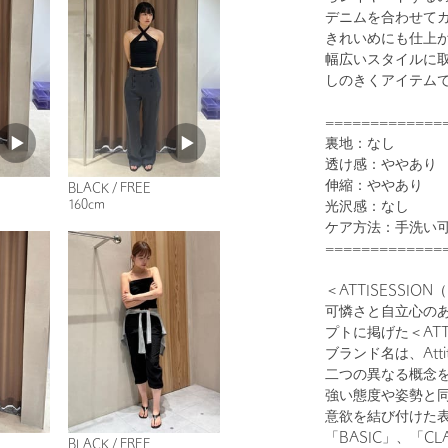
デニムを合わせて
きれいめにも仕上
幅広いスタイルに
しのきくアイテム
1
18
=============
裏地：なし
透け感：ややあり
伸縮：ややあり
BLACK / FREE
160cm
光沢感：なし
ケア方法：手洗い
=============
＜ATTISESSI
可憐さと自立心の
プトに掲げた＜ATTI
BLACK
ブランド名は、Atti
二つの異なる概念
強い態度や姿勢と
意欲を結び付けた
「BASIC」、「CL
BLACK / FREE