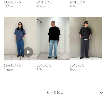
COBALT / S
WHITE / S
WHITE / M
たり気味。夏場に多用しようと思います。
172cm
172cm
171cm
性別：
男性
年代：
30代後半
身長：
187cm
普段の着用サイズ：
XL～
1人が参考になったと回答
参考になった
BLACK / L
BLACK / S
COBALT / S
174cm
165cm
176cm
ニックネーム： Mitsu
投稿日： 2026年8月2日
もっと見る
購入カラー：COBALT
｜
購入サイズ：M
購入商品のサイズ感：
ちょうどよい