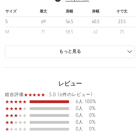
・DK.BROWN→D.BROWN
・OLIVE→SAGE
サイズ
着丈
肩幅
身幅
そで丈
・COBALT→SMOKE BLUE
S
69
56.5
60.5
23.5
＜DAIWA PIER39（ダイワ ピア サーティーナイン）＞
M
71
58.5
62
25
世界のフィッシング市場をリードし続ける＜DAIWA＞のアパレル
L
74
59.5
64.5
25.5
コレクション。
大自然と都会をシームレスに繋ぐ架け橋という考えを提案する＜
もっと見る
商品は、独自の採寸方法により採寸されています。
DAIWA PIER39＞は都市生活を満喫するためのデザインと、フィ
サイズガイドを見る
ッシングを楽しむ為のアイデアが共存するアパレルコレクション
です。
日常というフィールドの中でもサポートできる拘りが細部まで表
レビュー
現されています。
Sleeve length
25cm
Shoulder width
58.5cm
5.0 (6件のレビュー)
総合評価
【注意事項】
Width
62cm
6人
100%
※商品に「取り扱い上の注意書き」、「洗濯表示」がございます
0人
0%
場合は、使用前に必ずご確認ください。
0人
0%
※商品画像は、光の当たり具合やパソコンなどの閲覧環境によ
0人
0%
り、実際の色味と異なって見える場合がございます。あらかじめ
0人
0%
ご了承ください。
※商品の色味の目安は、商品単体の画像をご参照ください。