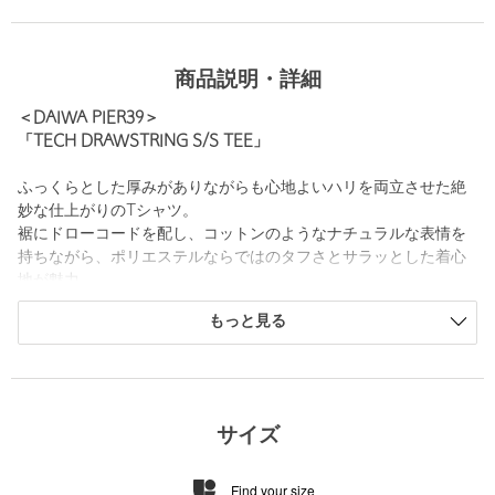
商品説明・詳細
＜DAIWA PIER39＞
「TECH DRAWSTRING S/S TEE」
ふっくらとした厚みがありながらも心地よいハリを両立させた絶
妙な仕上がりのTシャツ。
裾にドローコードを配し、コットンのようなナチュラルな表情を
持ちながら、ポリエステルならではのタフさとサラッとした着心
地が魅力。
しっかりと編み立てることで、クラシックな佇まいとクリーンな
もっと見る
雰囲気を兼ね備えています。
ミニマルながらもニュアンスのあるシルエットが、大人のカジュ
アルスタイルに自然と馴染む一枚です。
■メーカー品番：BE-35026
サイズ
■メーカーカラー
・WHITE→WHITE
Find your size
・BLACK→INK BLACK