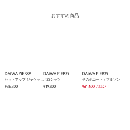
サイト等でサイズが大きめな事は把握していたので程良くゆと
りがあるものをチョイス。着丈もある程度ドローコードで調整
出来るのが良い。
おすすめ商品
性別：
男性
年代：
30代前半
身長：
168cm
普段の着用サイズ：
XL～
参考になった
DAIWA PIER39
DAIWA PIER39
DAIWA PIER39
セットアップ ジャケット
ポロシャツ
その他コート / ブルゾン
¥36,300
¥19,800
¥61,600
20%OFF
※レビューは、個人の主観による感想・体感によるもので、商品の効果や性
能を保証するものではありません。
もっと見る