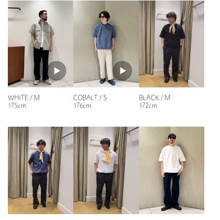
原産国
中国製
性別：
男性
商品番号
1254-5-000053
年代：
30代前半
身長：
173cm
普段の着用サイズ：
L
1人が参考になったと回答
参考になった
WHITE / M
COBALT / S
BLACK / M
175cm
176cm
172cm
ニックネーム： Hisato
投稿日： 2026年4月18日
購入カラー：WHITE
｜
購入サイズ：M
購入商品のサイズ感：
ちょうどよい
生地感がコットンライクで使いやすそう。ただサイズはかなり
大きめ。いつもXLが中心だが、Mがジャストかやや身幅ゆっ