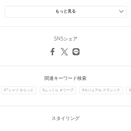
購入商品のサイズ感
店舗へお問い合わせの際は、全国のBEAUTY&YOUTH各店舗まで
もっと見る
下記の品名/品番をお申し付けください。
小さい
0人
0%
品名：DAIWA 17 DRAWST TEE 品番：12545000053
少し小さい
0人
0%
Length
71cm
ちょうどよい
5人
83%
少し大きい
1人
17%
SNSシェア
商品詳細
大きい
0人
0%
S
M
L
注文キャンセル
対象商品
返品
対象商品
返品等について
Check the recommended size
裾上げ
対象外商品
裾上げについて
ニックネーム： たんこぶ
関連キーワード検索
タイプ
MEN
Try this item on
投稿日： 2026年4月23日
#Tシャツ さらっと
#ふっくら オリーブ
#カジュアル クラシック
購入カラー：WHITE
｜
購入サイズ：L
カテゴリー
トップス
|
Tシャツ / カットソー
購入商品のサイズ感：
少し大きい
サイズ
S M L
オーバーサイズに着たかったためLサイズを購入。
素材
本体；ポリエステル100％
とは言え大きすぎることもなくちょうど良いサイズ感。
スタイリング
ポリエステルぽさのない、ガサッ？ザラっとした表情が魅力。
洗濯表示
洗濯機洗い可
洗濯表示について
丈夫そうな生地感で夏場はガシガシ着れそうです。