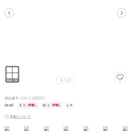
WHITE / M
175cm
4
/
22
商品番号 1254-5-000053
OLIVE
S
△
（即配）
M
△
（即配）
L
✕
即配について