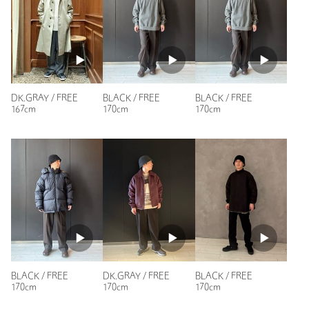
投稿日： 2025年12月30日
注文キャンセル
対象商品
購入カラー：BLACK
返品
対象外商品
返品等について
買った当初は形に慣れず少し後悔しましたが、使っていくうち
に暖かいし、軽いし今はとても気に入っています。
裾上げ
対象外商品
裾上げについて
性別：
男性
タイプ
MEN
DK.GRAY / FREE
BLACK / FREE
BLACK / FREE
年代：
50代前半
167cm
170cm
170cm
カテゴリー
帽子
|
ハット
身長：
172cm
サイズ
FREE
参考になった
素材
アクリル55％ ナイロン30％ ウール15％
洗濯表示
手洗い可
洗濯表示について
商品番号
1438-5-000015
ニックネーム： rio
投稿日： 2025年10月14日
BLACK / FREE
DK.GRAY / FREE
BLACK / FREE
購入カラー：BLACK
170cm
170cm
170cm
一目ぼれしたら、メンズ用と言われたけど素敵であればどっち