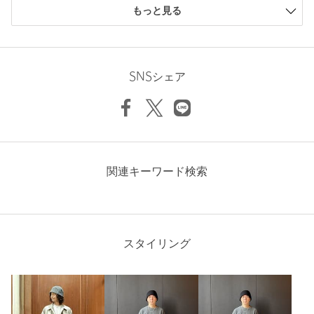
もっと見る
【アウトレット商品のご説明】
ニックネーム： ニャンコ先生
・アウトレット商品につきましては包装やパッケージに破損・汚
投稿日： 2026年1月19日
れが見られる場合にも、商品に欠陥が認められない際にはそのま
SNSシェア
まの状態でお送りいたします。
購入カラー：BLACK
素材感良く被り心地良さそうでしたが、私には大きめでサイズ
・返品、ご注文確定後の内容変更・追加注文はお受けできませ
が合わなかったため、返品させていただきました
ん。
性別：
男性
・セールアイテムは予告なく価格の変更を行う場合がございます
年代：
50代前半
が、ご購入後のアイテムについての価格変更はお受けいたしかね
関連キーワード検索
ます。また、タグの表記と購入価格が異なる場合がございます。
身長：
175cm
参考になった
・"不良品"、"ご注文内容と異なる商品"が到着した場合は、お客様
よりご連絡をいただいた時点で弊社に在庫がある場合に限り、交
換対応いたします。なお、セールアイテムのため、お品切れの場
スタイリング
合は返金でのご対応といたします。
ニックネーム： km
商品詳細