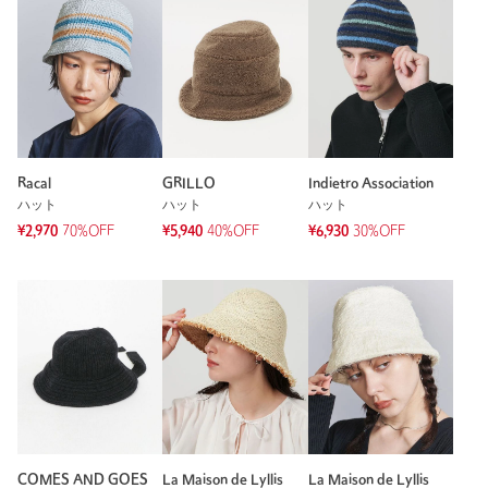
Racal
GRILLO
Indietro Association
ハット
ハット
ハット
¥2,970
70%OFF
¥5,940
40%OFF
¥6,930
30%OFF
COMES AND GOES
La Maison de Lyllis
La Maison de Lyllis