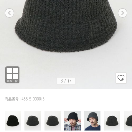
1
17
3
17
DK.GRAY / FREE
BLACK
167cm
3
/
17
商品番号 1438-5-000015