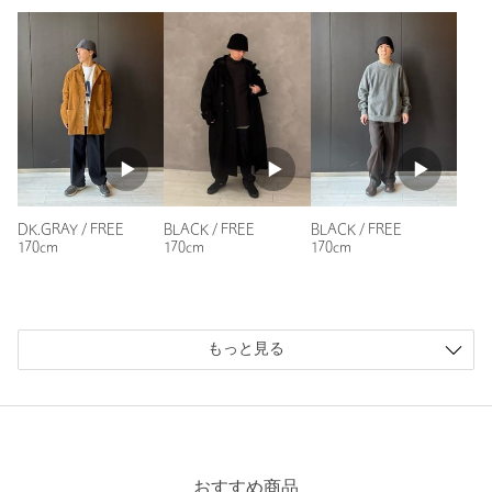
でもgood！
性別：
女性
身長：
168cm
参考になった
DK.GRAY / FREE
BLACK / FREE
BLACK / FREE
※レビューは、個人の主観による感想・体感によるもので、商品の効果や性
170cm
170cm
170cm
能を保証するものではありません。
もっと見る
もっと見る
おすすめ商品