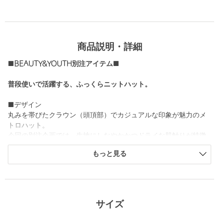
商品説明・詳細
■BEAUTY&YOUTH別注アイテム■
普段使いで活躍する、ふっくらニットハット。
■デザイン
丸みを帯びたクラウン（頭頂部）でカジュアルな印象が魅力のメ
トロハット。
今回の別注企画では、生地にしなやかかつドライな肌触りが特徴
のウール混のリングヤーンを採用し、落ち着いた着こなしにも馴
もっと見る
染みやすい仕上がりに。
ざっくりラフにかぶるだけでこなれた雰囲気を演出してくれる、
デイリーシーンで活躍するアイテムです。
■素材
サイズ
アクリル55%、ナイロン30%、ウール15%