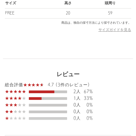
サイズ
高さ
頭周り
■コーディネート
普段の着こなしにざっくりかぶるだけで、ラフでこなれた印象を
FREE
20
59
添えてくれます。
商品は、独自の採寸方法により採寸されています。
目が粗めのニットなどと合わせれば、生地感がリンクし、これか
サイズガイドを見る
らの時季のシーズンムード引き立つ印象に。
■メーカー品番：RL-25AW-001BY
＜Racal（ラカル）＞
「被ってみたくなる帽子」をコンセプトに展開する、ハイセンス
でクオリティの高いアイテムを展開するブランド。上質な素材と
レビュー
気品のあるデザインが、洗練されたアイテムを生み出していま
す。
4.7 (3件のレビュー)
総合評価
2人
67%
【注意事項】
1人
33%
※商品に「取り扱い上の注意書き」、「洗濯表示」がございます
0人
0%
場合は、使用前に必ずご確認ください。
0人
0%
※商品画像は、光の当たり具合やパソコンなどの閲覧環境によ
0人
0%
り、実際の色味と異なって見える場合がございます。あらかじめ
ご了承ください。
※商品の色味の目安は、商品単体の画像をご参照ください。