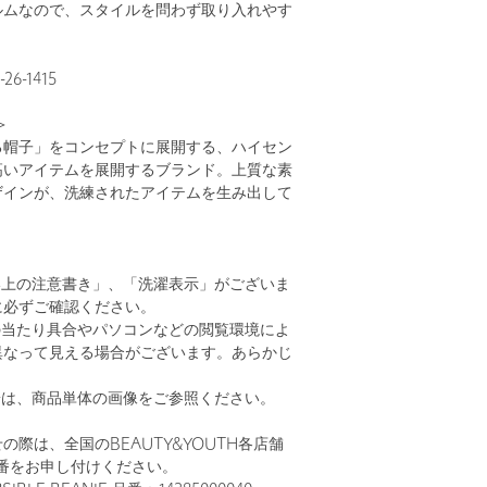
ルムなので、スタイルを問わず取り入れやす
6-1415
＞
る帽子」をコンセプトに展開する、ハイセン
高いアイテムを展開するブランド。上質な素
ザインが、洗練されたアイテムを生み出して
い上の注意書き」、「洗濯表示」がございま
に必ずご確認ください。
の当たり具合やパソコンなどの閲覧環境によ
異なって見える場合がございます。あらかじ
。
安は、商品単体の画像をご参照ください。
の際は、全国のBEAUTY&YOUTH各店舗
番をお申し付けください。