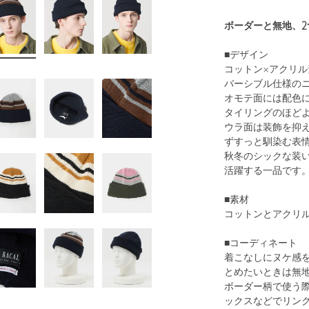
ボーダーと無地、
■デザイン
コットン×アクリ
バーシブル仕様の
オモテ面には配色
タイリングのほど
ウラ面は装飾を抑
ずすっと馴染む表
秋冬のシックな装
活躍する一品です
■素材
コットンとアクリ
■コーディネート
着こなしにヌケ感
とめたいときは無
ボーダー柄で使う
ックスなどでリン