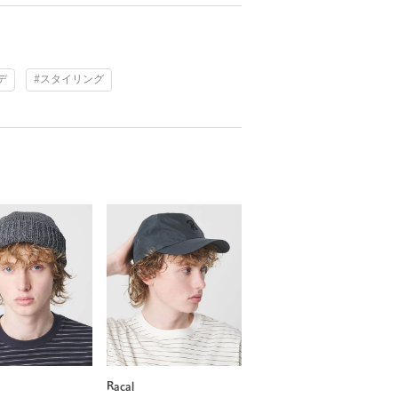
デ
#スタイリング
Racal