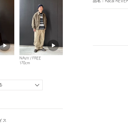
品名：Racal REVER
NAVY / FREE
170cm
る
イス