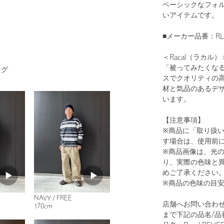
ベーシックなフォ
いアイテムです。
■メーカー品番：RL-2
＜Racal（ラカル）
1
26
「被ってみたくな
ング
スでクオリティの
材と気品のあるデ
います。
【注意事項】
※商品に「取り扱
す場合は、使用前
※商品画像は、光
り、実際の色味と
BLACK
めご了承ください
※商品の色味の目
NAVY / FREE
店舗へお問い合わせ
170cm
まで下記の品名/品