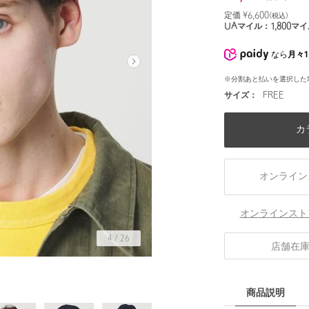
定価 ¥
6,600
(税込)
UAマイル：
1,800
マイ
なら
月々1
※分割あと払いを選択した
サイズ：
FREE
カ
オンライン
オンラインスト
4
/
26
店舗在
商品説明