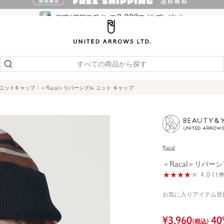
すべての商品から探す
ニットキャップ
＜Racal＞リバーシブル ニット キャップ
Racal
＜Racal＞リバー
4.0 (
お気に入りアイテム登
¥
3,960
40
(税込)