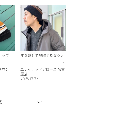
ャップ
年を越して飛躍するダウン
タウン・
ユナイテッドアローズ 名古
屋店
2025.12.27
る