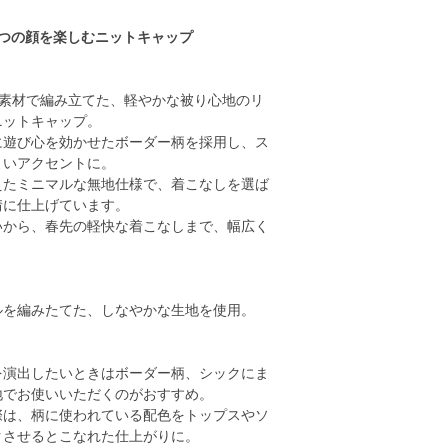
2つの顔を楽しむニットキャップ
ル素材で編み立てた、軽やかな被り心地のリ
ニットキャップ。
に遊び心を効かせたボーダー柄を採用し、ス
よいアクセントに。
えたミニマルな無地仕様で、着こなしを選ば
情に仕上げています。
いから、春先の軽快な着こなしまで、幅広く
。
ルを編みたてた、しなやかな生地を使用。
を演出したいときはボーダー柄、シックにま
地でお使いいただくのがおすすめ。
際は、柄に使われている配色をトップスやソ
クさせるとこなれた仕上がりに。