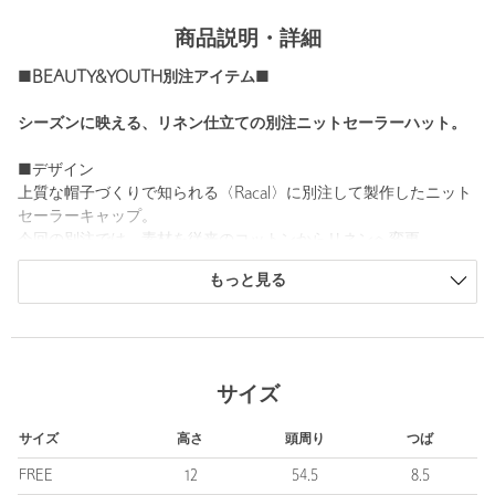
商品説明・詳細
■BEAUTY&YOUTH別注アイテム■
シーズンに映える、リネン仕立ての別注ニットセーラーハット。
■デザイン
上質な帽子づくりで知られる〈Racal〉に別注して製作したニット
セーラーキャップ。
今回の別注では、素材を従来のコットンからリネンへ変更。
ざっくりとした編み目と相まって、シャリ感のある軽やかな被り
もっと見る
心地に仕上げています。
カラーはシックなブラックと、より軽快な印象のナチュラル、ス
タイリングに取り入れやすい２色をラインナップしました。
■素材
サイズ
リネンの糸をざっくりと編み上げたニット素材を採用。
これからの時季にピッタリの涼しげな生地感に加えて、ご自宅で
サイズ
高さ
頭周り
つば
のケアに対応しているのもうれしいポイントです。
FREE
12
54.5
8.5