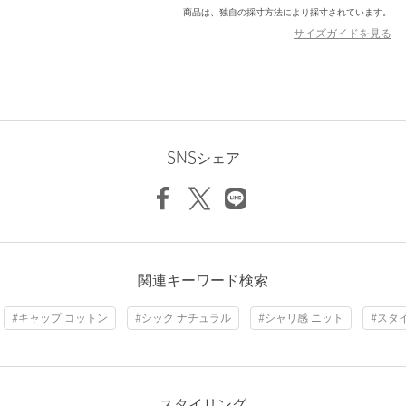
■コーディネート
商品は、独自の採寸方法により採寸されています。
合わせやすいオーセンティックなフォルムで、幅広いカジュアル
サイズガイドを見る
スタイルに自然と馴染みます。
とくにナチュラルな風合いのアイテムと合わせることで、統一感
のある装いに。
丸みのある眼鏡やサングラスをプラスすれば、さりげなくこなれ
た印象に仕上がります。
■メーカー品番：RL-26-1416BY
SNSシェア
＜Racal（ラカル）＞
「被ってみたくなる帽子」をコンセプトに展開する、ハイセンス
でクオリティの高いアイテムを展開するブランド。上質な素材と
気品のあるデザインが、洗練されたアイテムを生み出していま
す。
関連キーワード検索
【注意事項】
#キャップ コットン
#シック ナチュラル
#シャリ感 ニット
#スタ
※商品に「取り扱い上の注意書き」、「洗濯表示」がございます
場合は、使用前に必ずご確認ください。
※商品画像は、光の当たり具合やパソコンなどの閲覧環境によ
り、実際の色味と異なって見える場合がございます。あらかじめ
ご了承ください。