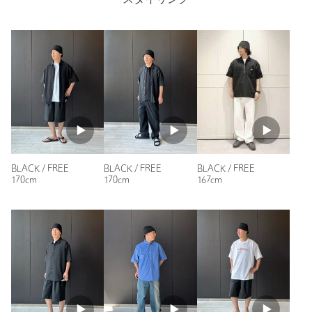
スタイリング
※商品の色味の目安は、商品単体の画像をご参照ください。
店舗へお問い合わせの際は、全国のBEAUTY&YOUTH各店舗まで
下記の品名/品番をお申し付けください。
品名：Racal LK SAILORHAT BYSP 品番：14385000052
商品詳細
注文キャンセル
対象商品
返品
対象商品
返品等について
BLACK / FREE
BLACK / FREE
BLACK / FREE
170cm
170cm
167cm
裾上げ
対象外商品
裾上げについて
タイプ
MEN
カテゴリー
帽子
|
ハット
サイズ
FREE
素材
リネン100％