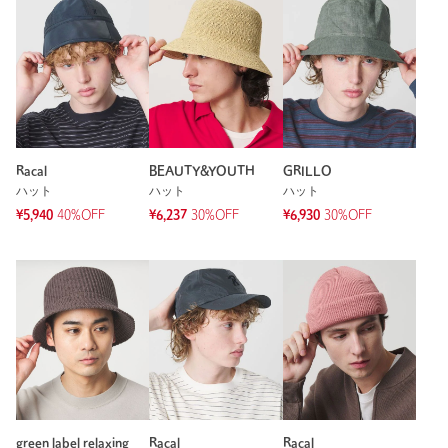
Racal
BEAUTY&YOUTH
GRILLO
ハット
ハット
ハット
¥5,940
40%OFF
¥6,237
30%OFF
¥6,930
30%OFF
green label relaxing
Racal
Racal