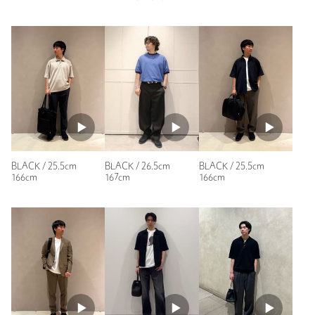
商品詳細
性別：
男性
年代：
30代後半
注文キャンセル
対象商品
身長：
177cm
返品
対象商品
返品等について
普段の着用サイズ：
27.5cm
裾上げ
対象外商品
裾上げについて
参考になった
タイプ
MEN
カテゴリー
シューズ
|
スニーカー / スリッポン
25.5cm 26cm 26.5cm 27cm 27.5cm 28cm 28.5cm
BLACK / 25.5cm
BLACK / 26.5cm
BLACK / 25.5cm
サイズ
※レビューは、個人の主観による感想・体感によるもので、商品の効果や性
29cm
166cm
167cm
166cm
能を保証するものではありません。
素材
洗濯表示
-
洗濯表示について
もっと見る
商品番号
1431-4-000395