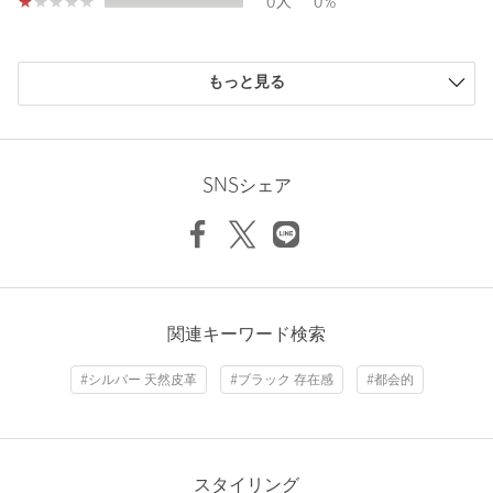
0人
0%
ンボルマークに、クリエイティブ な人々に支持されているアディ
ダス オリジナルスは、ストリートカルチャーに向けたスポーツウ
ェアブランドのパイオニアとして道を切り開き続けます。
購入商品のサイズ感
もっと見る
【注意事項】
小さい
0人
0%
※商品に「取り扱い上の注意書き」、「洗濯表示」がございます
少し小さい
0人
0%
場合は、使用前に必ずご確認ください。
ちょうどよい
1人
100%
※商品画像は、光の当たり具合やパソコンなどの閲覧環境によ
少し大きい
0人
0%
SNSシェア
り、実際の色味と異なって見える場合がございます。あらかじめ
大きい
0人
0%
ご了承ください。
※商品の色味の目安は、商品単体の画像をご参照ください。
※シューズの重量は、シューズ本体のみ両足の重量となります。
箱や付属品は計測に含まれません。
※商品に不良が無い場合、包装紙および箱の破損がございまして
ニックネーム： チャン
関連キーワード検索
も発送いたします。あらかじめご了承ください。
投稿日： 2026年6月24日
#シルバー 天然皮革
#ブラック 存在感
#都会的
購入カラー：BLACK
｜
購入サイズ：28cm
店舗へお問い合わせの際は、全国のBEAUTY&YOUTH各店舗まで
下記の品名/品番をお申し付けください。
購入商品のサイズ感：
ちょうどよい
品名：adidas SAMBA OG T/BLK 品番：14314000395
普段27.5cmを履いていますが、
これは28cmが丁度いいです。
スタイリング