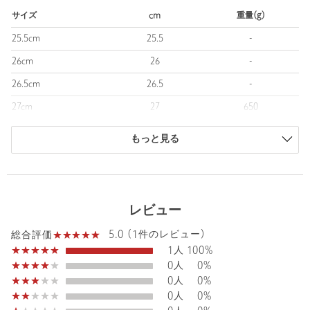
天然皮革、ゴム底
サイズ
cm
重量(g)
■コーディネート
25.5cm
25.5
-
都会的なカラーリングとシャープなフォルムが、足元に洗練され
26cm
26
-
たムードを添える一足。
カジュアルコーデの引き締めから、きれいめスタイルの抜け感出
26.5cm
26.5
-
しまで幅広く活躍します。
27cm
27
650
ゆとりのあるボトムスと合わせれば、今の気分にフィットしたバ
ランスの取れたスタイリングに。
27.5cm
27.5
-
もっと見る
■メーカー品番：KI0013（Core Black / Core Black / Silver
28cm
28
-
Metallic）
28.5cm
28.5
-
＜adidas Originals（アディダス オリジナルス）＞
29cm
29
-
レビュー
＜adidas Originals＞は、＜adidas＞の豊かなスポーツの伝統にイ
商品は、独自の採寸方法により採寸されています。
ンスピレーションを受け、2001年に設立されたストリートスポー
5.0 (1件のレビュー)
総合評価
サイズガイドを見る
ツウェアブランドです。
1人
100%
＜adidas＞の歴史を継承しながら、スポーツにおける信念や創造
0人
0%
性を、現代のユースカルチャーに反映したプロダクトを通じて、
0人
0%
ブランドのレガシーを進化させ続けています。
0人
0%
1972年に初めて使用されたアイコニックなトレフォイルロゴをシ