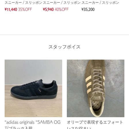
スニーカー / スリッポン
スニーカー / スリッポン
スニーカー / スリッポン
¥11,440
35%OFF
¥5,940
40%OFF
¥35,200
スタッフボイス
"adidas originals "SAMBA OG
オリーブで表現するエフォート
T/ブラック入荷
レスな佇まい。