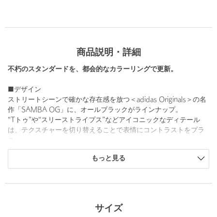
商品説明・詳細
不朽のスタンダードを、都会的なカラーリングで更新。
■デザイン
ストリートシーンで確かな存在感を放つ＜adidas Originals＞の名
作「SAMBA OG」に、オールブラックがラインナップ。
“Tトゥ”や“スリーストライプス”などアイコニックなディテール
は、テクスチャーを切り替えることで表情にコントラストをプラ
ス。
ワントーンながらも奥行きのあるルックスに仕上げています。
もっと見る
さらに、シュータンのロゴや、サイドのモデル名をメタリックな
シルバーであしらい、洗練されたアクセントに。
普遍的なデザインをベースに、都会的でモダンなムードを纏った
一足です。
サイズ
■素材