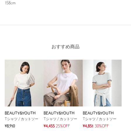
158cm
年代：
30代後半
身長：
159cm
普段の着用サイズ：
M
6人が参考になったと回答
参考になった
おすすめ商品
ニックネーム： 購入者
投稿日： 2026年6月6日
購入カラー：WHITE
｜
購入サイズ：FREE
購入商品のサイズ感：
ちょうどよい
BEAUTY&YOUTH
BEAUTY&YOUTH
BEAUTY&YOUTH
とても着心地良いです。ドルマンスリーブなので腕周りが楽で
Tシャツ / カットソー
Tシャツ / カットソー
Tシャツ / カットソー
着丈もバランス良く◎
何か羽織るのは難しいかと思っていましたがさほどもたつかな
¥8,910
¥4,455
25%OFF
¥4,851
30%OFF