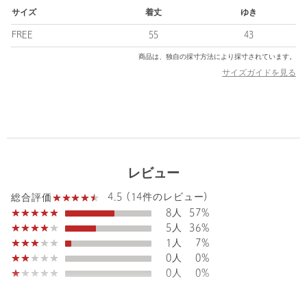
セルロース特有の上品な光沢とほどよい落ち感が、カットソーで
サイズ
着丈
ゆき
ありながらきちんと感のある印象に仕上げました。
トレンドのワイドパンツとバランスよく合わせやすいコンパクト
FREE
55
43
なバランスも魅力。
商品は、独自の採寸方法により採寸されています。
リラックス感ときれいめを両立した、デイリー使いに重宝する大
サイズガイドを見る
人のTシャツです。
定番のホワイトとブラックに加え、シーズナルカラーのモカとラ
イトピンクの4色をご用意しました。
■素材
セルロースとポリエステルをブレンドした、ほどよい艶感が印象
的。
レビュー
一枚で上品見えが叶う洗練された質感が特徴です。
洗濯機洗いが可能なのも嬉しいポイント。
4.5 (14件のレビュー)
総合評価
8人
57%
■コーディネート
5人
36%
身体のラインを拾いにくく、さらりと一枚で着用のできるサマー
1人
7%
シーズンに頼れるアイテム。
0人
0%
カジュアルになりすぎないルックスは、ジャケット合わせでお仕
0人
0%
事にも対応可能。
大人のカジュアルスタイルのお供として、ワードローブに加えた
いスタメンTシャツです。