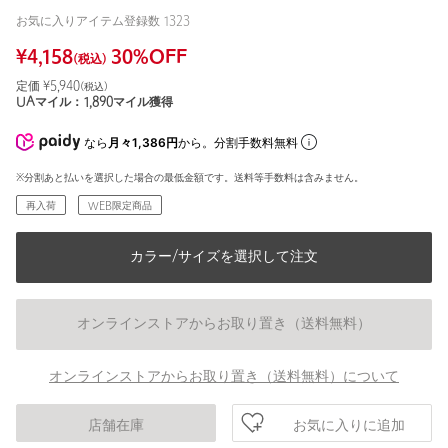
お気に入りアイテム登録数
1323
¥
4,158
30
%OFF
(税込)
定価 ¥
5,940
(税込)
UAマイル：
1,890
マイル獲得
なら
月々1,386円
から。分割手数料無料
※分割あと払いを選択した場合の最低金額です。送料等手数料は含みません。
再入荷
WEB限定商品
カラー/サイズを選択して注文
オンラインストアからお取り置き（送料無料）
オンラインストアからお取り置き（送料無料）について
お気に入りに追加
店舗在庫