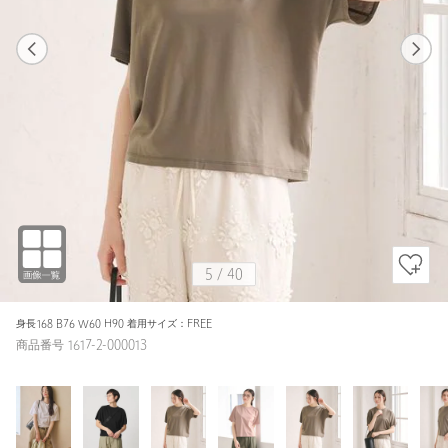
1
40
5
40
MOCA / FREE
WHITE
158cm
5
/
40
身長168 B76 W60 H90 着用サイズ：FREE
商品番号 1617-2-000013