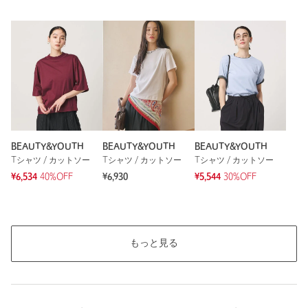
いのでジャケットのインナーでも着ています。
性別：
女性
身長：
157cm
普段の着用サイズ：
L
6人が参考になったと回答
参考になった
BEAUTY&YOUTH
BEAUTY&YOUTH
BEAUTY&YOUTH
Tシャツ / カットソー
Tシャツ / カットソー
Tシャツ / カットソー
¥6,534
40%OFF
¥6,930
¥5,544
30%OFF
※レビューは、個人の主観による感想・体感によるもので、商品の効果や性
能を保証するものではありません。
もっと見る
もっと見る