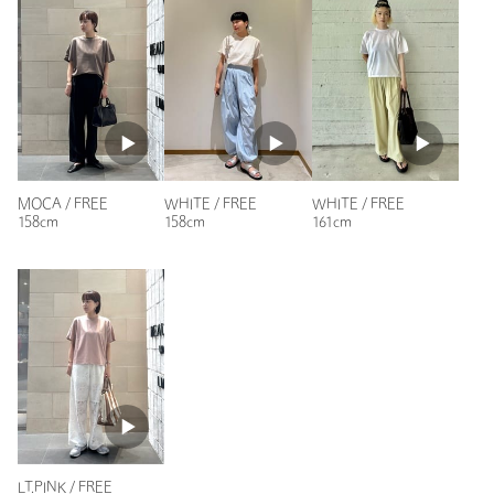
身長：
157cm
商品詳細
普段の着用サイズ：
L
注文キャンセル
対象商品
7人が参考になったと回答
返品
対象商品
返品等について
参考になった
裾上げ
対象外商品
裾上げについて
タイプ
WOMEN
MOCA / FREE
WHITE / FREE
WHITE / FREE
158cm
158cm
161cm
カテゴリー
トップス
|
Tシャツ / カットソー
ニックネーム： た
サイズ
FREE
投稿日： 2026年7月8日
素材
再生繊維(セルロース)73％ ポリエステル27％
購入カラー：BLACK
｜
購入サイズ：FREE
洗濯表示
洗濯機洗い可
洗濯表示について
購入商品のサイズ感：
ちょうどよい
原産国
日本製
骨格ストレートですが、タイトなトップスが苦手でしたが、こ
ちらは程よく余裕があるので安心して着用出来ました。
商品番号
1617-2-000013
袖丈も二の腕をカバーしてくれます。
性別：
女性
LT.PINK / FREE