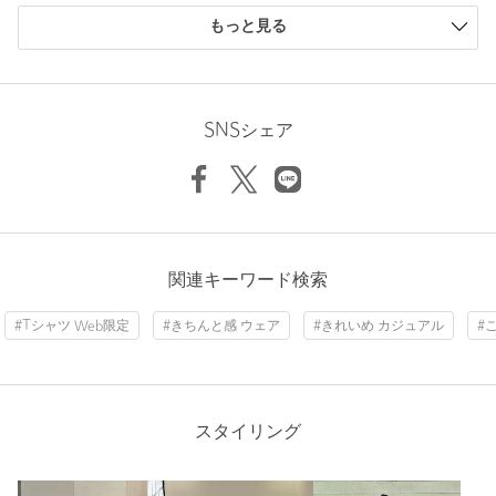
購入商品のサイズ感
もっと見る
小さい
0人
0%
============================
少し小さい
0人
0%
裏地：なし
ちょうどよい
14人
100%
透け感：ホワイトのみややあり
伸縮：ややあり
少し大きい
0人
0%
SNSシェア
光沢感：ややあり
大きい
0人
0%
ケア方法：洗濯機洗い可
============================
【注意事項】
※商品に「取り扱い上の注意書き」、「洗濯表示」がございます
ニックネーム： 購入者
場合は、使用前に必ずご確認ください。
関連キーワード検索
※商品画像は、光の当たり具合やパソコンなどの閲覧環境によ
投稿日： 2026年6月6日
り、実際の色味と異なって見える場合がございます。あらかじめ
#Tシャツ Web限定
#きちんと感 ウェア
#きれいめ カジュアル
#
購入カラー：BLACK
｜
購入サイズ：FREE
ご了承ください。
購入商品のサイズ感：
ちょうどよい
※商品の色味の目安は、商品単体の画像をご参照ください。
ホワイトとブラックを購入しました。合わせてやすい丈と襟あ
お問い合わせの際は、ユナイテッドアローズ カスタマーサービス
きが気に入っています。
スタイリング
デスクまで下記の品名/品番をお申し付け下さい。
この着丈で７分か長袖も欲しい。
品名：★byWDM CEL/E DLMN T 品番：16172000013
性別：
女性