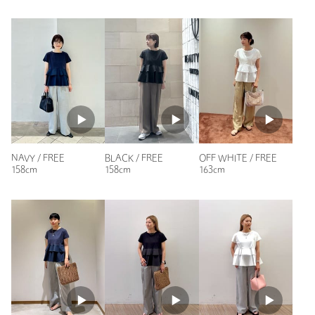
ニックネーム： さゆ吉
投稿日： 2026年7月25日
購入カラー：NAVY
｜
購入サイズ：FREE
購入商品のサイズ感：
ちょうどよい
前から気になっていました。セールになりましたので購入しま
した。フリルが可愛くて着やすいです。
NAVY / FREE
BLACK / FREE
OFF WHITE / FREE
158cm
158cm
163cm
性別：
女性
年代：
60代～
身長：
160cm
普段の着用サイズ：
S
2人が参考になったと回答
参考になった