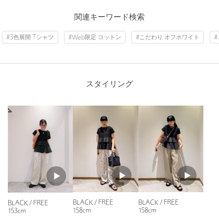
ニックネーム： ちい
関連キーワード検索
投稿日： 2026年6月25日
#3色展開 Tシャツ
#Web限定 コットン
#こだわり オフホワイト
購入カラー：BLACK
｜
購入サイズ：FREE
購入商品のサイズ感：
ちょうどよい
ワイドパンツやデニムにさらっと合わせられてとっても可愛い
です！広がりが着膨れするかなと心配でしたが、丈が短いので
スタイリング
フリルでもすっきり着られると思います！
他のお色も気になります！
性別：
女性
年代：
40代前半
身長：
164cm
普段の着用サイズ：
M
4人が参考になったと回答
参考になった
BLACK / FREE
BLACK / FREE
BLACK / FREE
158cm
158cm
153cm