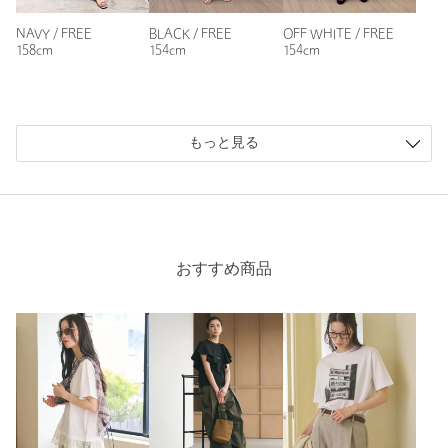
NAVY / FREE
BLACK / FREE
OFF WHITE / FREE
158cm
154cm
154cm
ニックネーム： つささ
投稿日： 2026年8月2日
購入カラー：NAVY
｜
購入サイズ：FREE
もっと見る
購入商品のサイズ感：
ちょうどよい
NAVYを買いました。予約商品でしたが当初のお届け予定より
早く届きました！
商品写真を見てるとブラウス見えするカットソーかな？と思い
ましたが、ペプラム部分は薄手で柔らかいシャツのような素材
おすすめ商品
で、商品写真ほどツヤ感がありませんでした。また上半分のフ
レンチスリーブのTシャツ部分も袖が切り替えデザインになっ
ていたりとカジュアル見えするデザインで、全体的にカジュア
ルな印象だったので買う前の印象と異なりました。
でもペプラム部分は意外と皺にならず、洗濯もできますし、こ
れはこれで酷暑の夏に使いやすいデザインカットソーかと思い
ました。お尻が隠れる長さで、いろんなボトムスにも合わせや
すいと思いますし、着方によって綺麗めにもカジュアルにも見
えると思います。