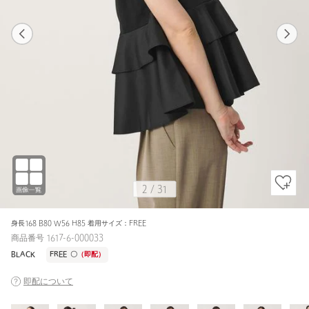
1
31
2
31
BLACK / FREE
OFF WHITE
153cm
2
/
31
身長168 B80 W56 H85 着用サイズ：FREE
商品番号 1617-6-000033
BLACK
FREE
〇
（即配）
即配について