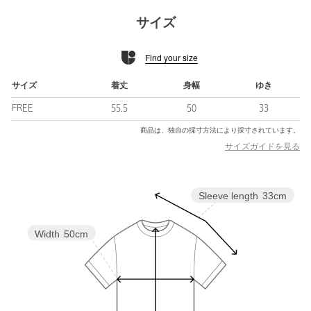
サイズ
■素材
身頃には上品な印象のコットン天竺素材を使用。
Find your size
ラフになりすぎない大人のTシャツです。
■コーディネート
サイズ
着丈
身幅
ゆき
細身のパンツと合わせたきれいめなお仕事スタイルから、ショー
FREE
55.5
50
33
ツやワイドパンツなど今季のムードをまとったボトムとの掛け合
わせもおすすめ。
商品は、独自の採寸方法により採寸されています。
可愛らしくなりすぎないようにカジュアルアイテムと合わせる
サイズガイドを見る
と、こなれ感がぐっと上がります。
============================
Sleeve length
33cm
裏地：なし
透け感：オフホワイトのみややあり
伸縮：ややあり
Width
50cm
光沢感：なし
ケア方法：手洗い可
============================
【注意事項】