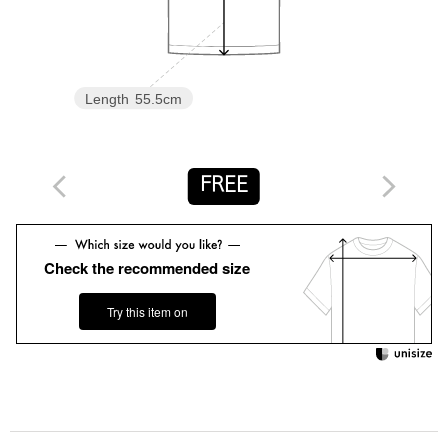
※商品に「取り扱い上の注意書き」、「洗濯表示」がございます
場合は、使用前に必ずご確認ください。
※商品画像は、光の当たり具合やパソコンなどの閲覧環境によ
り、実際の色味と異なって見える場合がございます。あらかじめ
ご了承ください。
Length
55.5cm
※商品の色味の目安は、商品単体の画像をご参照ください。
お問い合わせの際は、ユナイテッドアローズ カスタマーサービス
デスクまで下記の品名/品番をお申し付け下さい。
FREE
品名：☆by PPLM PO
品番：16176000033
Check the recommended size
商品詳細
Try this item on
注文キャンセル
対象商品
返品
対象商品
返品等について
裾上げ
対象外商品
裾上げについて
タイプ
WOMEN