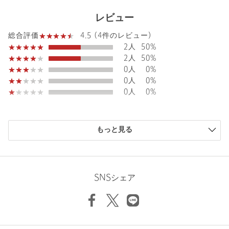
カテゴリー
トップス
|
Tシャツ / カットソー
レビュー
サイズ
FREE
4.5 (4件のレビュー)
総合評価
編地部分；コットン100％ 織地部分；ポリエステル
2人
50%
素材
98％ コットン2％
2人
50%
0人
0%
洗濯表示
手洗い可
洗濯表示について
0人
0%
原産国
中国製
0人
0%
商品番号
1617-6-000033
購入商品のサイズ感
もっと見る
小さい
0人
0%
少し小さい
0人
0%
ちょうどよい
4人
100%
少し大きい
0人
0%
SNSシェア
大きい
0人
0%