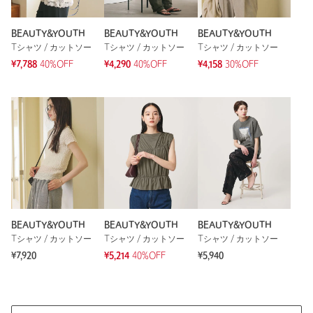
性別：
女性
年代：
40代前半
BEAUTY&YOUTH
BEAUTY&YOUTH
BEAUTY&YOUTH
Tシャツ / カットソー
Tシャツ / カットソー
Tシャツ / カットソー
身長：
156cm
¥7,788
40%OFF
¥4,290
40%OFF
¥4,158
30%OFF
普段の着用サイズ：
M
1人が参考になったと回答
参考になった
※レビューは、個人の主観による感想・体感によるもので、商品の効果や性
能を保証するものではありません。
BEAUTY&YOUTH
BEAUTY&YOUTH
BEAUTY&YOUTH
Tシャツ / カットソー
Tシャツ / カットソー
Tシャツ / カットソー
もっと見る
¥7,920
¥5,214
40%OFF
¥5,940