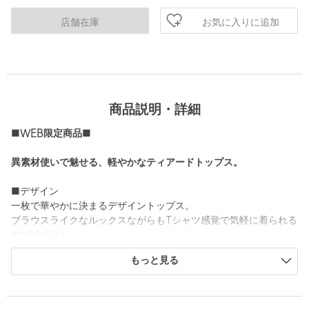
お気に入りに追加
店舗在庫
商品説明・詳細
■WEB限定商品■
異素材使いで魅せる、軽やかなティアードトップス。
■デザイン
一枚で華やかに決まるデザイントップス。
ブラウスライクなルックスながらもTシャツ感覚で気軽に着られる
のがポイント。
裾部分には適度にハリ感の出る布帛の素材を組み合わせる事で、
もっと見る
シンプルでありながらも、立体感のあるシルエットにこだわった
主役級アイテムです。
日々のコーデに馴染みやすく、着回し力のある定番3色をご用意し
ました。