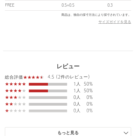
【注意事項】
FREE
0.5×0.5
0.3
※商品に「取り扱い上の注意書き」、「洗濯表示」がございます
商品は、独自の採寸方法により採寸されています。
場合は、使用前に必ずご確認ください。
サイズガイドを見る
※商品画像は、光の当たり具合やパソコンなどの閲覧環境によ
り、実際の色味と異なって見える場合がございます。あらかじめ
ご了承ください。
※商品の色味の目安は、商品単体の画像をご参照ください。
店舗へお問い合わせの際は、全国のBEAUTY&YOUTH各店舗まで
下記の品名/品番をお申し付けください。
レビュー
品名：BY 10K PUKU HEART P 品番：18336000071
4.5 (2件のレビュー)
総合評価
1人
50%
商品詳細
1人
50%
0人
0%
注文キャンセル
対象商品
0人
0%
0人
0%
返品
対象外商品
返品等について
裾上げ
対象外商品
裾上げについて
タイプ
WOMEN
もっと見る