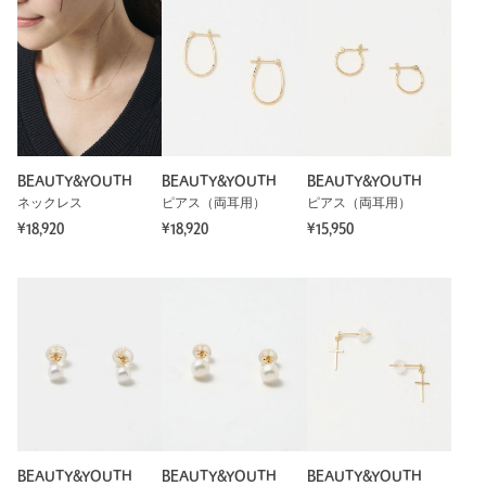
ニックネーム： みむ
投稿日： 2025年12月10日
購入カラー：GOLD
10Kのさりげない輝きが派手すぎず、でもちゃんと映えるので
とてもかわいいです。
性別：
女性
BEAUTY&YOUTH
BEAUTY&YOUTH
BEAUTY&YOUTH
年代：
20代後半
ネックレス
ピアス（両耳用）
ピアス（両耳用）
身長：
168cm
¥18,920
¥18,920
¥15,950
1人が参考になったと回答
参考になった
※レビューは、個人の主観による感想・体感によるもので、商品の効果や性
能を保証するものではありません。
BEAUTY&YOUTH
BEAUTY&YOUTH
BEAUTY&YOUTH