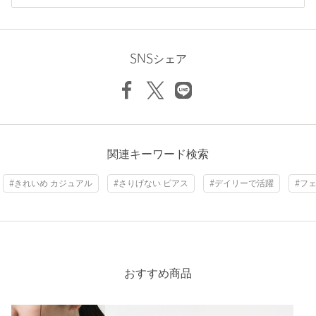
カテゴリー
アクセサリー
|
ピアス（両耳用）
ニックネーム： クローバー
サイズ
FREE
投稿日： 2025年12月29日
SNSシェア
購入カラー：GOLD
素材
モチーフ；・K10 ポスト；・K10 キャッチ；その他
洗濯表示
-
洗濯表示について
最近ピアスをしてなかったので、穴が塞がりそうなので、毎日
使えそうもので10K以上のものを探していました。大きさもち
原産国
-
ょうどよく可愛いです！
商品番号
1833-6-000071
性別：
女性
関連キーワード検索
年代：
40代前半
身長：
156cm
#きれいめ カジュアル
#さりげない ピアス
#デイリーで活躍
#フ
3人が参考になったと回答
参考になった
おすすめ商品