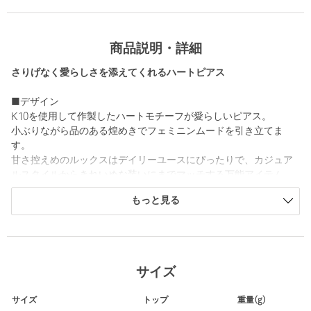
商品説明・詳細
さりげなく愛らしさを添えてくれるハートピアス
■デザイン
K10を使用して作製したハートモチーフが愛らしいピアス。
小ぶりながら品のある煌めきでフェミニンムードを引き立てま
す。
甘さ控えめのルックスはデイリーユースにぴったりで、カジュア
ルスタイルからきれいめな装いにまでマッチする万能アイテム。
ご自身用にはもちろん、贈り物としても喜ばれること間違いなし
もっと見る
です。
■コーディネート
シンプルなニットやスウェットと好相性で、合わせるだけで華や
かさをプラス。
サイズ
アップヘアースタイルの耳元に付けるとハートモチーフの立体感
が際立ち、印象的な顔周りを演出してくれます。
サイズ
トップ
重量(g)