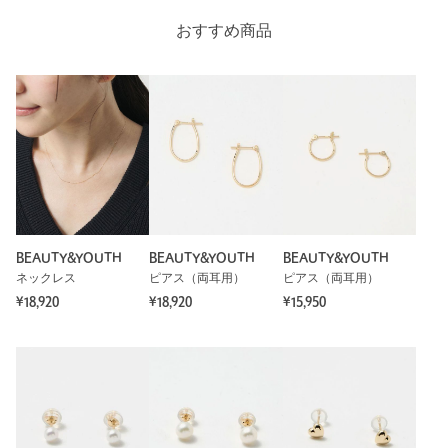
カテゴリー
アクセサリー
|
ピアス（両耳用）
おすすめ商品
サイズ
FREE
素材
モチーフ；・K10 ポスト；・K10 キャッチ；その他
洗濯表示
-
洗濯表示について
原産国
-
商品番号
1833-6-000076
BEAUTY&YOUTH
BEAUTY&YOUTH
BEAUTY&YOUTH
ネックレス
ピアス（両耳用）
ピアス（両耳用）
¥18,920
¥18,920
¥15,950