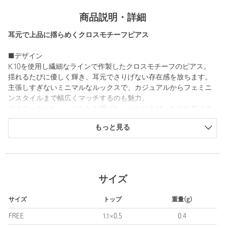
商品説明・詳細
耳元で上品に揺らめくクロスモチーフピアス
■デザイン
K10を使用し繊細なラインで作製したクロスモチーフのピアス。
揺れるたびに優しく輝き、耳元でさりげない存在感を放ちます。
主張しすぎないミニマルなルックスで、カジュアルからフェミニ
ンスタイルまで幅広くマッチするのも魅力。
デイリーからちょっとしたお呼ばれシーンにもぴったりなアイテ
ムです。
もっと見る
■コーディネート
きれいめなブラウスやワンピースなどのフェミニンな装いと好相
性。
顔周りにさりげなくアクセントを添え、全体を上品な印象に仕上
サイズ
げてくれます。
サイズ
トップ
重量(g)
・同シリーズでネックレスのご用意もございます。（対象品番：
18336000075）
FREE
1.1×0.5
0.4