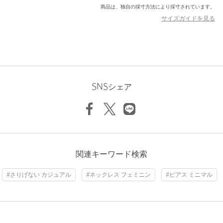
商品は、独自の採寸方法により採寸されています。
【注意事項】
サイズガイドを見る
※商品に「取り扱い上の注意書き」、「洗濯表示」がございます
場合は、使用前に必ずご確認ください。
※商品画像は、光の当たり具合やパソコンなどの閲覧環境によ
り、実際の色味と異なって見える場合がございます。あらかじめ
ご了承ください。
※商品の色味の目安は、商品単体の画像をご参照ください。
SNSシェア
店舗へお問い合わせの際は、全国のBEAUTY&YOUTH各店舗まで
下記の品名/品番をお申し付けください。
品名：BY 10K CROSS SWAYING P 品番：18336000076
商品詳細
関連キーワード検索
注文キャンセル
対象商品
#さりげない カジュアル
#ネックレス フェミニン
#ピアス ミニマル
返品
対象外商品
返品等について
裾上げ
対象外商品
裾上げについて
タイプ
WOMEN