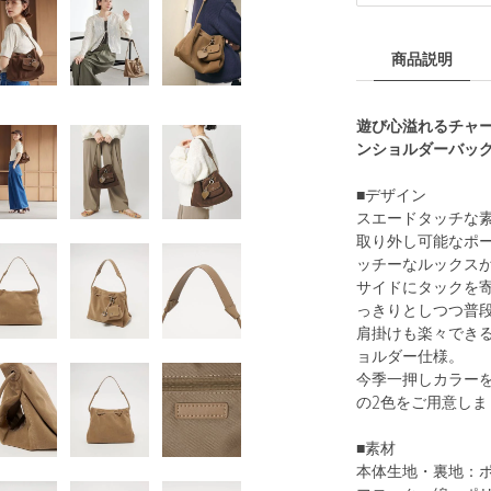
商品説明
遊び心溢れるチャ
ンショルダーバッ
■デザイン
スエードタッチな
取り外し可能なポ
ッチーなルックス
サイドにタックを
っきりとしつつ普
肩掛けも楽々でき
ョルダー仕様。
今季一押しカラー
の2色をご用意しま
■素材
本体生地・裏地：