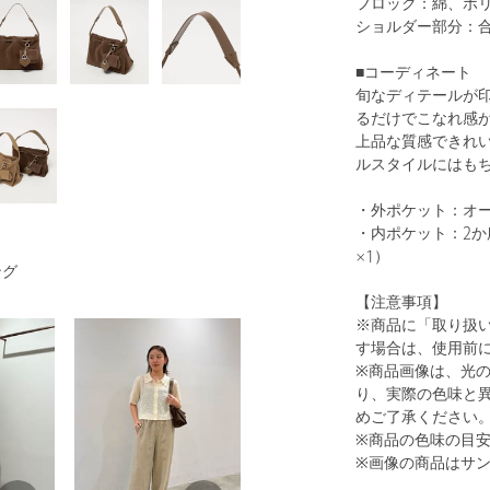
フロック：綿、ポ
ショルダー部分：
■コーディネート
旬なディテールが
るだけでこなれ感
1
33
上品な質感できれ
ルスタイルにはも
・外ポケット：オー
・内ポケット：2か
×1）
ング
【注意事項】
※商品に「取り扱
す場合は、使用前
BEIGE
※商品画像は、光
り、実際の色味と
めご了承ください
※商品の色味の目
※画像の商品はサ