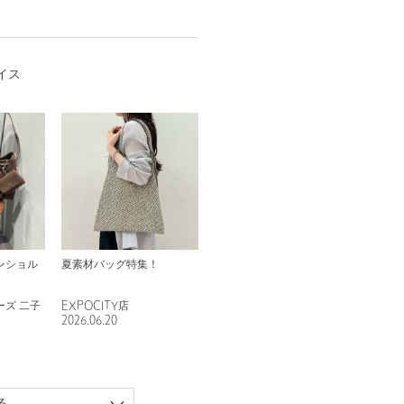
イス
ンショル
夏素材バッグ特集！
ズ 二子
EXPOCITY店
2026.06.20