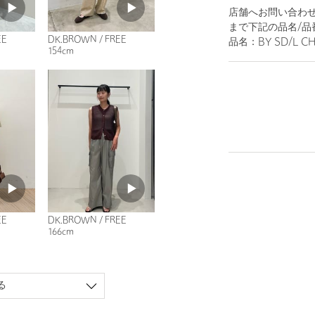
店舗へお問い合わせ
まで下記の品名/品
EE
DK.BROWN / FREE
品名：BY SD/L CH
154cm
EE
DK.BROWN / FREE
166cm
る