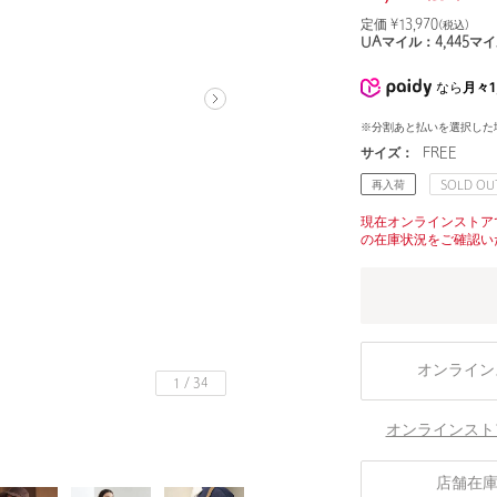
定価 ¥
13,970
(税込)
UAマイル：
4,445
マイ
なら
月々1
※分割あと払いを選択した
サイズ：
FREE
再入荷
SOLD OU
現在オンラインストア
の在庫状況をご確認い
オンライン
1
/
34
オンラインスト
店舗在