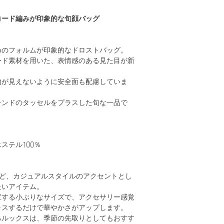
コード編みが印象的な旬顔バッグ
めのフォルムが印象的なドロストバッグ。
ード素材を用いた、表情感のある見た目が新
物が見えないように安全面も配慮していま
レンドのタッセルをプラスした旬な一品で
ステル100％
など、カジュアルスタイルのアクセントとし
たいアイテム。
宝する小ぶりなサイズで、アクセサリー感覚
ラスするだけで華やかさがアップします。
るルックスは、季節の先取りとしてもおすす