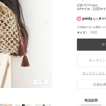
定価 ¥
8,910
(税込)
UAマイル：
2,025
マイ
なら
月々1
※分割あと払いを選択した
サイズ：
FREE
カ
オンライン
オンラインスト
3
/
23
店舗在
商品説明