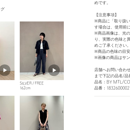
めです。
ング
【注意事項】
※商品に「取り扱
す場合は、使用前
※商品画像は、光
1
23
り、実際の色味と
めご了承ください
※商品の色味の目
※画像の商品はサ
店舗へお問い合わせ
まで下記の品名/品
品名：BY MTL/COR
SILVER / FREE
品番：1832600002
162cm
GOLD