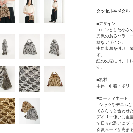
タッセルやメタル
■デザイン
コロンとした小さ
光沢のあるパラコ
鮮なデザイン。
中に巾着を付け、
す。
紐の先端には、ト
す。
■素材
本体・巾着：ポリエ
■コーディネート
Tシャツやデニム
てさらりと合わせ
デイリー使いに重
で日々の装いにプ
春夏ムードが高ま