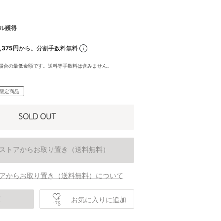
ル獲得
,375円
から。分割手数料無料
場合の最低金額です。送料等手数料は含みません。
B限定商品
SOLD OUT
ストアからお取り置き（送料無料）
アからお取り置き（送料無料）について
庫
お気に入りに追加
178