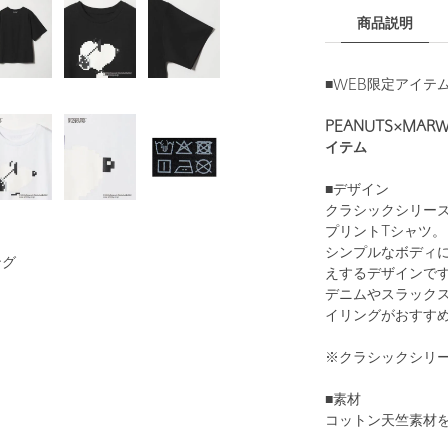
商品説明
■WEB限定アイテム
PEANUTS×MAR
イテム
■デザイン
クラシックシリー
プリントTシャツ。
シンプルなボディ
ング
えするデザインで
デニムやスラック
イリングがおすす
※クラシックシリーズ
■素材
コットン天竺素材