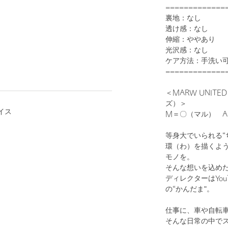
=============
裏地：なし
透け感：なし
伸縮：ややあり
光沢感：なし
1
12
ケア方法：手洗い
=============
＜MARW UNIT
ズ）＞
イス
M＝〇（マル） 
等身大でいられる“
環（わ）を描くよ
モノを。
そんな想いを込め
WHITE
ディレクターはYo
の“かんだま"。
仕事に、車や自転
そんな日常の中で