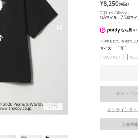
¥
8,250
(税込)
定価 ¥
8,250
(税込)
UAマイル：
7,500
マイ
なら
月々1
※分割あと払いを選択した
サイズ：
FREE
SOLD OUT
WE
オンライン
3
/
12
オンラインスト
店舗在