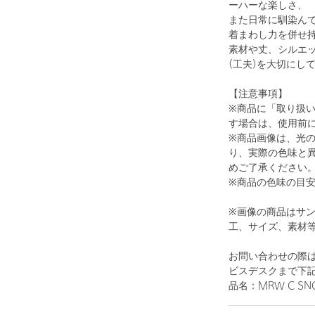
ーハーな楽しさ、
また日常に馴染ん
着まわし力を併せ
素材や丈、シルエ
(工夫)を大切にし
【注意事項】
※商品に「取り扱
す場合は、使用前
※商品画像は、光
り、実際の色味と
めご了承ください
※商品の色味の目
※画像の商品はサ
工、サイズ、素材
お問い合わせの際は
ビスデスクまで下
品名：MRW C SNOO