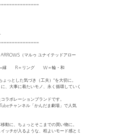
===============
可
===============
ED ARROWS（マルゥ ユナイテッドアロー
A=縁 R＝リング W＝輪・和
ちょっとした気づき（工夫）"を大切に。
うに、大事に着たいモノ、永く循環していく
たコラボレーションブランドです。
uTubeチャンネル「かんだま劇場」で人気
車移動に、ちょっとそこまでの買い物に。
スイッチが入るような、程よいモード感とミ