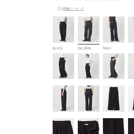
即配について
BLACK
DK.GRAY
NAVY