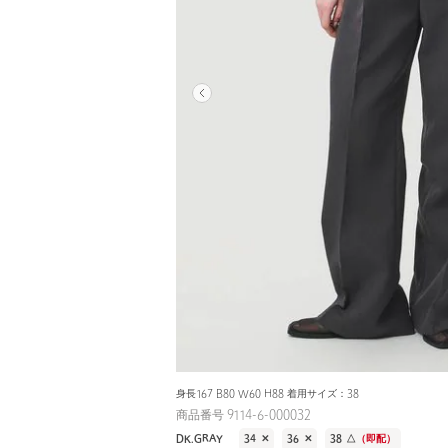
身長167 B80 W60 H88 着用サイズ：38
商品番号 9114-6-000032
DK.GRAY
34
✕
36
✕
38
△
（即配）