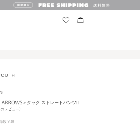
WS
D ARROWS＞タック ストレートパンツII
4件のレビュー)
録数
908