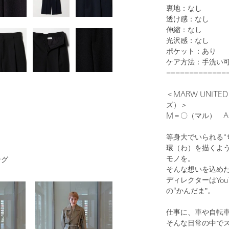
裏地：なし
透け感：なし
伸縮：なし
光沢感：なし
ポケット：あり
1
32
ケア方法：手洗い
=============
＜MARW UNIT
ズ）＞
M＝〇（マル） 
等身大でいられる“
環（わ）を描くよ
モノを。
ング
そんな想いを込め
BLACK
ディレクターはYo
の“かんだま"。
仕事に、車や自転
そんな日常の中で