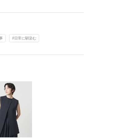
事
#日常に馴染む