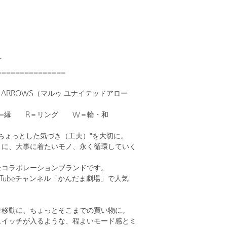
可
===============
ED ARROWS（マルゥ ユナイテッドアロー
A=縁 R＝リング W＝輪・和
ちょっとした気づき（工夫）"を大切に。
うに、大事に着たいモノ、永く循環していく
たコラボレーションブランドです。
uTubeチャンネル「かんだま劇場」で人気
車移動に、ちょっとそこまでの買い物に。
スイッチが入るような、程よいモード感とミ