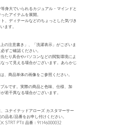
で等身大でいられるカジュアル・マインドと
持ったアイテムを展開。
ット、ディテールなどのちょっとした気づき
ています。
い上の注意書き」、「洗濯表示」がございま
に必ずご確認ください。
の当たり具合やパソコンなどの閲覧環境によ
異なって見える場合がございます。あらかじ
。
安は、商品単体の画像をご参照ください。
ンプルです。実際の商品と色味、仕様、加
等が若干異なる場合がございます。
、ユナイテッドアローズ カスタマーサー
記の品名/品番をお申し付けください。
 STRT PTII 品番：91146000032