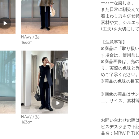
ーハーな楽しさ、
また日常に馴染ん
着まわし力を併せ
素材や丈、シルエ
(工夫)を大切にし
NAVY / 36
【注意事項】
166cm
※商品に「取り扱
す場合は、使用前
※商品画像は、光
り、実際の色味と
めご了承ください
※商品の色味の目
※画像の商品はサ
工、サイズ、素材
NAVY / 36
お問い合わせの際は
163cm
ビスデスクまで下
品名：MRW P TUCK