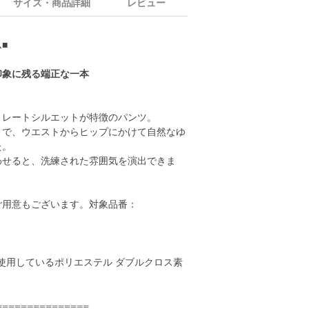
サイズ・商品詳細
レビュー
■
印象に残る端正な一本
トレートシルエットが特徴のパンツ。
とで、ウエストからヒップにかけて自然なゆ
た。
わせると、洗練された雰囲気を演出できま
ご用意もございます。対象品番：
使用しているポリエステル ダブルクロス素
===============