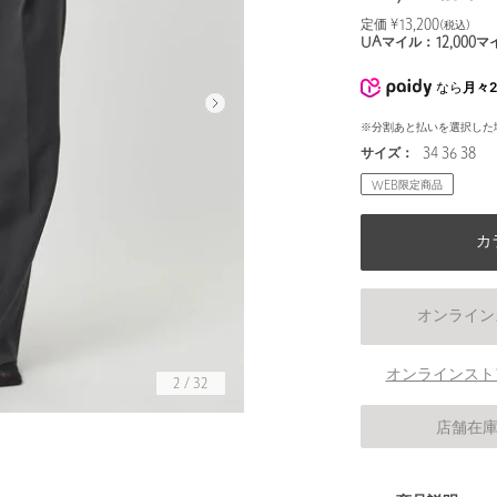
定価 ¥
13,200
(税込)
UAマイル：
12,000
マ
なら
月々2
※分割あと払いを選択した
サイズ：
34 36 38
WEB限定商品
カ
オンライン
オンラインスト
2
/
32
店舗在
身長167 B80 W60 H88 着用サイズ：38