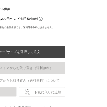
イル獲得
,200円
から。分割手数料無料
場合の最低金額です。送料等手数料は含みません。
ラー/サイズを選択して注文
ストアからお取り置き（送料無料）
アからお取り置き（送料無料）について
庫
お気に入りに追加
908
身長167 B80 W60 H88 着用サイズ：38