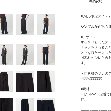
商品説明
■WEB限定アイテム
シンプルながらも
■デザイン
すっきりとしたス
タックを入れるこ
とりを持たせまし
同素材のジレと合
す。
・同素材のジレの
91226000008
■素材
＜MARW＞定番で
材。
=============