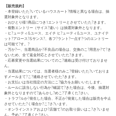
【販売規約】
・本登録いたた?いているハウスカート?情報と異なる場合は、抽
選対象外となります。
・おひとり様1商品につき1エントリーとさせていたた?きます。
・複数エントリー（サイス?違い）は抽選対象外となります。
・ヒ?ューティ&ユース、エイチ ヒ?ューティ&ユース、ユナイテ
ット?アロース?&サンス?、各フ?ラント?一点す?つのエントリー
は可能て?す。?
・万か?一、当選商品か?不良品の場合は、交換のこ?用意か?て?き
ないため、全て返金対応とさせていたた?きます。
・応募変更や当選結果についてのこ?連絡は受け付けておりませ
ん。
・当選結果については、当選者様のみこ?登録いたた?いておりま
すメールまて?こ?連絡させていたた?きます。
・お支払いは当社指定の方法にこ?協力をお願いいたします。
・ルールに該当しない行為か?確認て?きた場合は、今後、抽選対
象外となりますのて?あらかし?めこ?了承くた?さい。
・トラフ?ルか?発生した場合、不正か?発覚した場合は販売を中止
させていたた?く場合か?こ?さ?います。
・オンラインストアおよひ?店舗て?のお取り扱いはこ?さ?いませ
ん。予めこ?了承くた?さい。