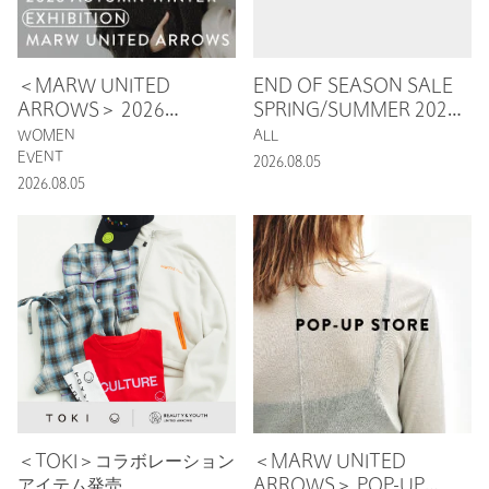
＜MARW UNITED
END OF SEASON SALE
ARROWS＞ 2026
SPRING/SUMMER 2026
AUTUMN WINTER
開催
WOMEN
ALL
EXHIBITION
EVENT
2026.08.05
2026.08.05
＜TOKI＞コラボレーション
＜MARW UNITED
アイテム発売
ARROWS＞ POP-UP