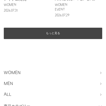
STORE
WOMEN
WOMEN
EVENT
2026.07.31
2026.07.29
もっと見る
WOMEN
MEN
ALL