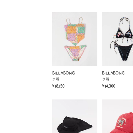
BILLABONG
BILLABONG
水着
水着
¥18,150
¥14,300