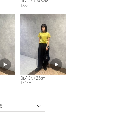
BLACK / 24.5cm
168cm
BLACK / 23cm
154cm
る