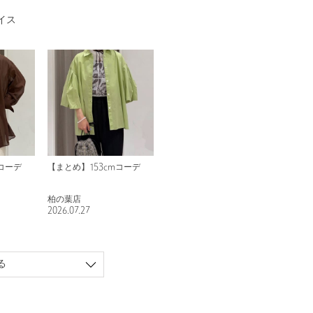
イス
mコーデ
【まとめ】153cmコーデ
柏の葉店
2026.07.27
る