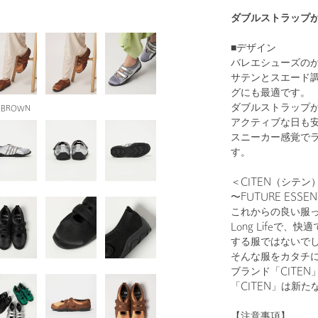
ダブルストラップ
■デザイン
バレエシューズの
サテンとスエード
グにも最適です。
ダブルストラップ
.BROWN
アクティブな日も
スニーカー感覚で
す。
＜CITEN（シテン
〜FUTURE ESSEN
これからの良い服
Long Lifeで
する服ではないで
そんな服をカタチ
ブランド「CITEN
「CITEN」は新
【注意事項】