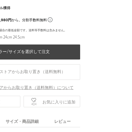
ル獲得
,980円
から。分割手数料無料
場合の最低金額です。送料等手数料は含みません。
m 24cm 24.5cm
ラー/サイズを選択して注文
ストアからお取り置き（送料無料）
アからお取り置き（送料無料）について
庫
お気に入りに追加
404
サイズ・商品詳細
レビュー