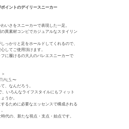
がポイントのデイリースニーカー
かわいさをスニーカーで表現した一足。
調の異素材コンビでカジュアルなスタイリン
がしっかりと足をホールドしてくれるので、
安心してご使用頂けます。
ラフに履けるの大人のバレエスニーカーで
）＞
TIALS.〜
って、なんだろう。
、快適で、いろんなライフスタイルにもフィット
しょうか。
にするために必要なエッセンスで構成される
」。
たな時代の、新たな視点・支点・始点です。