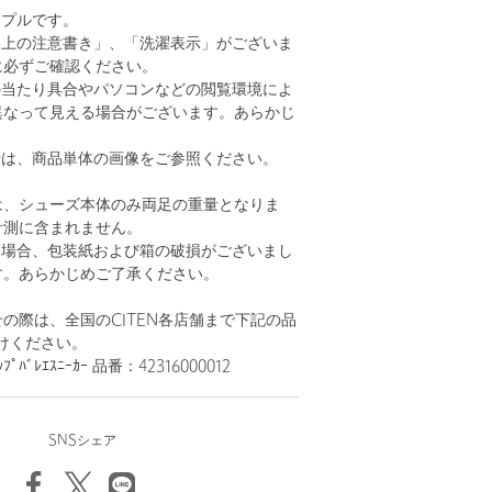
ンプルです。
い上の注意書き」、「洗濯表示」がございま
に必ずご確認ください。
の当たり具合やパソコンなどの閲覧環境によ
異なって見える場合がございます。あらかじ
。
安は、商品単体の画像をご参照ください。
は、シューズ本体のみ両足の重量となりま
計測に含まれません。
い場合、包装紙および箱の破損がございまし
す。あらかじめご了承ください。
の際は、全国のCITEN各店舗まで下記の品
けください。
ﾌﾟﾊﾞﾚｴｽﾆｰｶｰ 品番：42316000012
SNSシェア