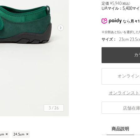
定価 ¥
5,940
(税込)
UAマイル：
5,400
マイ
なら
月々1
※分割あと払いを選択した
サイズ：
23cm 23.5c
カ
オンライン
オンラインスト
店舗在
3
/
26
商品説明
cm
✕
24.5cm
✕