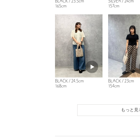
BLACK / 23.5cm
SILVER / 24cm
165cm
157cm
BLACK / 24.5cm
BLACK / 23cm
168cm
154cm
もっと見