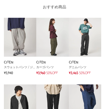
身長：
178cm
おすすめ商品
普段の着用サイズ：
L
参考になった
※レビューは、個人の主観による感想・体感によるもので、商品の効果や性
能を保証するものではありません。
もっと見る
CITEN
CITEN
CITEN
スウェットパンツ / ジャージ
カーゴパンツ
デニムパンツ
¥5,940
¥3,960
50%OFF
¥3,465
50%OFF