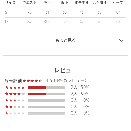
■コーディネート
サイズ
ウエスト
股上
股下
すそ周り
もも周り
ヒップ
CITENの新しいシルエットに仲間入りしたベルテッドパンツは、
S
78
31
68
46
68
104
上下のバランスを意識したコーデがおすすめ。
カジュアルコーデはもちろん、トップスは少しオーバーサイズの
M
82
31.5
69
47
70
108
シャツやロンＴなどタックイン出来るスタイルが新鮮に映えま
L
86
32
71
48
72.5
112
す。
もっと見る
商品は、独自の採寸方法により採寸されています。
============================
サイズガイドを見る
裏地：なし
透け感：なし
Waist
82cm
伸縮：なし
レビュー
光沢感：なし
ケア方法：洗濯機洗い可
4.5 (4件のレビュー)
総合評価
============================
Rise length
31.5cm
2人
50%
Hip
108cm
2人
50%
＜CITEN（シテン）＞
0人
0%
〜FUTURE ESSENTIALS.〜
0人
0%
これからの良い服って、なんだろう。
Thickness of thigh
70cm
0人
0%
Long Lifeで、快適で、いろんなライフスタイルにもフィットする
Inseam length
69cm
服ではないでしょうか。
そんな服をカタチにするために必要なエッセンスで構成されるブ
購入商品のサイズ感