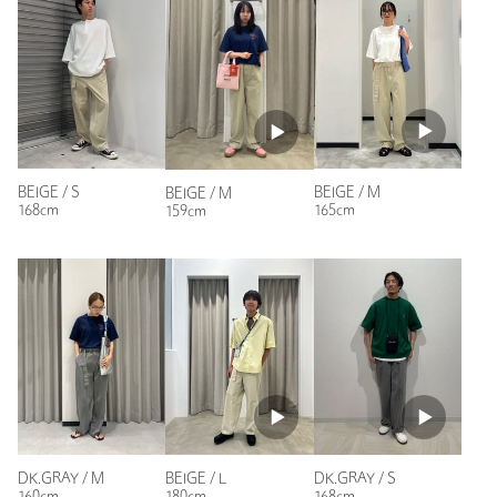
年代：
～10代
裾上げ
対象商品
裾上げについて
身長：
173cm
裾上げ前の仕上げはステッチ（タ
タキ）です
普段の着用サイズ：
L
タイプ
MEN
参考になった
カテゴリー
パンツ
|
その他パンツ
サイズ
S M L
BEIGE / S
BEIGE / M
BEIGE / M
168cm
165cm
159cm
素材
コットン100％
ニックネーム： NOBU
洗濯表示
洗濯機洗い可
洗濯表示について
投稿日： 2026年7月18日
原産国
中国製
購入カラー：BEIGE
｜
購入サイズ：L
商品番号
4254-6-000027
購入商品のサイズ感：
ちょうどよい
以前に色違いのグレーを購入していたので、サイズ感やシルエ
ットなどわかっていましたが、とてもこのパンツが履きやすく
て、シルエットもちょうど良いワイドなので、明るめのベージ
ュは春夏で使えそうだと思い追加購入しました。
DK.GRAY / M
BEIGE / L
DK.GRAY / S
性別：
男性