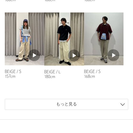
160cm
180cm
168cm
身長：
178cm
普段の着用サイズ：
L
参考になった
ニックネーム： NOBU
投稿日： 2026年7月12日
BEIGE / S
BEIGE / S
BEIGE / L
157cm
168cm
180cm
購入カラー：DK.GRAY
｜
購入サイズ：L
購入商品のサイズ感：
ちょうどよい
いつも立ち寄る店舗で色々試着してる中でスタイルや履き心地
もっと見る
やカラーが良かったので購入しました。デニムっぽく見えます
が、生地はデニムより薄手で見た目もキレイ目に見えて色々と
合わせやすそうです。
性別：
男性