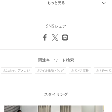
ランド「CITEN」。
もっと見る
「CITEN」は新たな時代の、新たな視点・支点・始点です。
小さい
0人
0%
少し小さい
0人
0%
Hem width
47cm
【注意事項】
ちょうどよい
3人
75%
※画像の商品はサンプルです。
少し大きい
1人
25%
SNSシェア
※商品に「取り扱い上の注意書き」、「洗濯表示」がございます
大きい
0人
0%
場合は、使用前に必ずご確認ください。
S
M
L
※商品画像は、光の当たり具合やパソコンなどの閲覧環境によ
り、実際の色味と異なって見える場合がございます。あらかじめ
ご了承ください。
※商品の色味の目安は、商品単体の画像をご参照ください。
Check the recommended size
ニックネーム： たぁちゃん
関連キーワード検索
店舗へお問い合わせの際は、全国のCITEN各店舗まで下記の品名/
Try this item on
投稿日： 2026年8月4日
品番をお申し付けください。
#こだわり アメカジ
#ツイル生地 バッグ
#パンツ 定番
#バギーパ
購入カラー：DK.GRAY
｜
購入サイズ：L
品名：ﾍﾞﾙﾃｯﾄﾞｳｫｯｼｭﾂｲﾙﾊﾟﾝﾂ 品番：42546000027
購入商品のサイズ感：
少し大きい
元々買おうとしていたTシャツにこのパンツを合わせている店
商品詳細
員さんがいて、息子が一目惚れして購入しました。カジュアル
スタイリング
にも少しキレイめ寄りにもできるので重宝しているようです。
注文キャンセル
対象商品
性別：
男性
返品
対象商品
返品等について