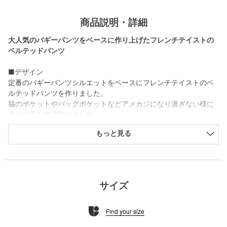
商品説明・詳細
大人気のバギーパンツをベースに作り上げたフレンチテイストの
ベルテッドパンツ
■デザイン
定番のバギーパンツシルエットをベースにフレンチテイストのベ
ルテッドパンツを作りました。
脇のポケットやバッグポケットなどアメカジになり過ぎない様に
形と位置を微調整しました。
また、ベルト部分は太すぎず、細すぎずのちょうどいいバランス
もっと見る
を追求し作られているのも特徴。
ベルトをした際もウエストへの食い込みを避ける為にベルトルー
プを少し調整しているのもこだわり。
取り外しも出来るのでお手入れもし易いデザインです。
サイズ
■素材
フェード感のあるしっかりとしたツイル素材を使用しています。
Find your size
洗い込むごとに出てくる独特の表情を楽しむ事が出来ます。